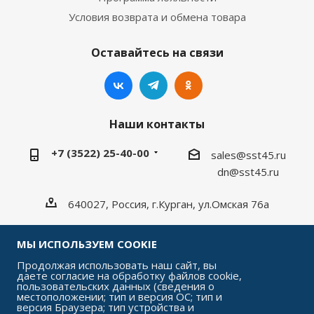
Условия возврата и обмена товара
Оставайтесь на связи
Наши контакты
+7 (3522) 25-40-00
sales@sst45.ru
dn@sst45.ru
640027, Россия, г.Курган, ул.Омская 76а
МЫ ИСПОЛЬЗУЕМ COOKIE
Продолжая использовать наш сайт, вы
даете согласие на обработку файлов cookie,
2026 © «СтройСельхозТорг»
пользовательских данных (сведения о
местоположении; тип и версия ОС; тип и
версия Браузера; тип устройства и
Быстро с 1С-Битрикс