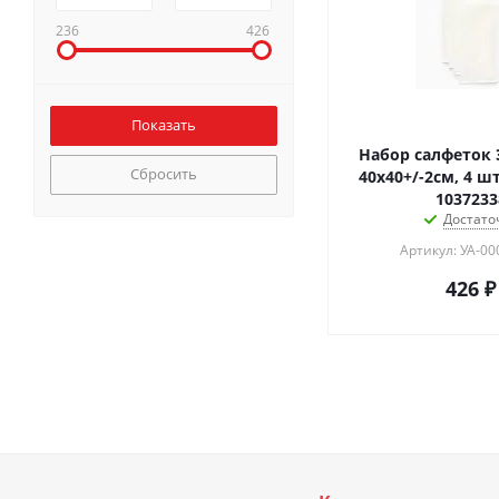
236
426
Набор салфеток 
Сбросить
40х40+/-2см, 4 ш
1037233
Достато
Артикул: УА-0
426
₽