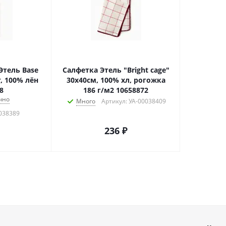
Этель Base
Салфетка Этель "Bright cage"
т, 100% лён
30х40см, 100% хл, рогожка
8
186 г/м2 10658872
чно
Много
Артикул: УА-00038409
0038389
236
₽