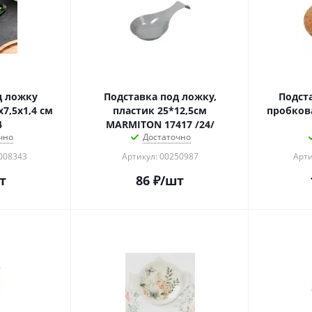
д ложку
Подставка под ложку,
Подст
7,5x1,4 см
пластик 25*12,5см
пробкова
4
MARMITON 17417 /24/
чно
Достаточно
0008343
Артикул: 00250987
Арти
т
86
₽
/шт