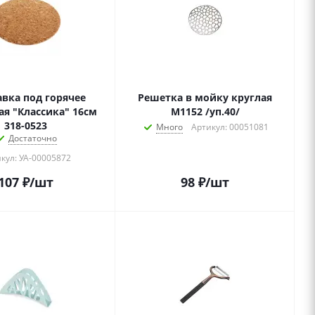
авка под горячее
Решетка в мойку круглая
я "Классика" 16см
М1152 /уп.40/
318-0523
Много
Артикул: 00051081
Достаточно
кул: УА-00005872
107
₽
/шт
98
₽
/шт