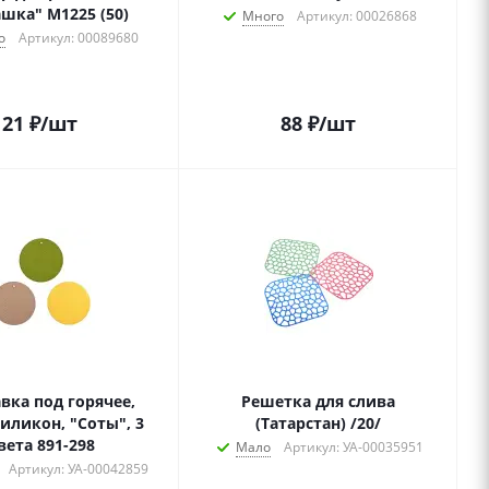
шка" М1225 (50)
Много
Артикул: 00026868
о
Артикул: 00089680
21
₽
/шт
88
₽
/шт
вка под горячее,
Решетка для слива
силикон, "Соты", 3
(Татарстан) /20/
вета 891-298
Мало
Артикул: УА-00035951
Артикул: УА-00042859