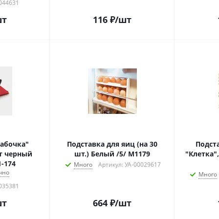
0044631
шт
116
₽
/шт
абочка"
Подставка для яиц (на 30
Подст
ет черный
шт.) Белый /5/ М1179
"Клетка"
1-174
Много
Артикул: УА-00029617
чно
Много
0035381
шт
664
₽
/шт