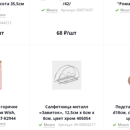
сота 35,5см
/42/
"Рома
9
Много
Артикул: 00071637
Мног
чно
0044213
шт
68
₽
/шт
 горячее
Салфетница металл
Подста
я Wish,
«Завиток», 12,5см х 6см х
d18см, 
AT-K2944
8см, цвет хром 405054
ц
чно
Много
Артикул: УА-00043217
Много