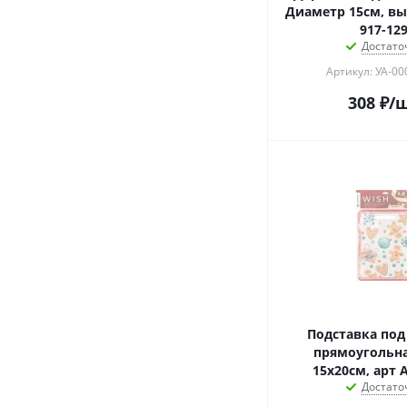
Диаметр 15см, вы
917-12
Достато
Артикул: УА-0
308
₽
/
Подставка под
прямоугольна
15х20см, арт 
Достато