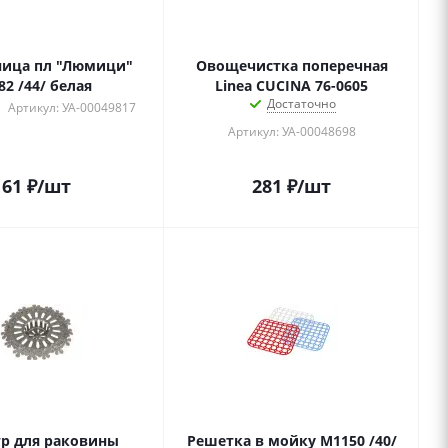
ница пл "Люмици"
Овощечистка поперечная
82 /44/ белая
Linea CUCINA 76-0605
Достаточно
Артикул: УА-00049817
Артикул: УА-00048698
61
₽
/шт
281
₽
/шт
р для раковины
Решетка в мойку М1150 /40/