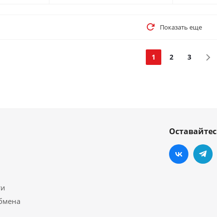
Показать еще
1
2
3
Оставайтес
ти
обмена