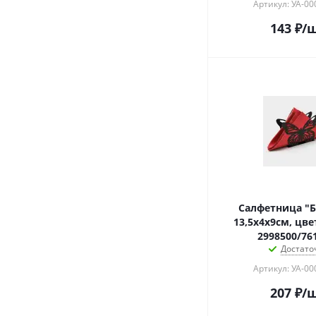
Артикул: УА-0
143
₽
/
Салфетница "Б
13,5х4х9см, цв
2998500/76
Достато
Артикул: УА-0
207
₽
/