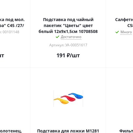
ка под мол.
Подставка под чайный
Салфет
а" С45 /27/
пакетик "Цветы" цвет
С5
белый 12х9х1,5см 10708508
: 00101148
Много
Достаточно
Артикул: УА-00051617
шт
191
₽
/шт
олотенец,
Подставка для ложки М1281
Фильт