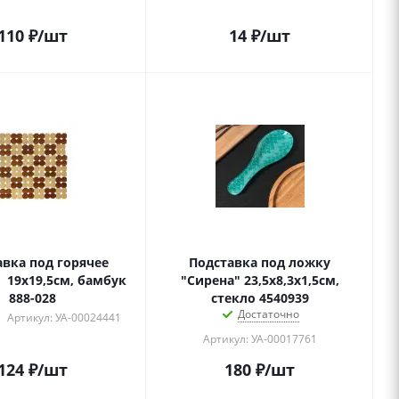
110
₽
/шт
14
₽
/шт
авка под горячее
Подставка под ложку
, 19x19,5см, бамбук
"Сирена" 23,5х8,3х1,5см,
888-028
стекло 4540939
Достаточно
Артикул: УА-00024441
Артикул: УА-00017761
124
₽
/шт
180
₽
/шт