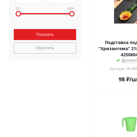
14
664
Подставка по
Сбросить
"Хризантема" 21x
425080
Достато
Артикул: УА-0
98
₽
/ш