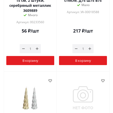
15 см, 2 штуки,
стекле, Д75 Ш75 В75
Мало
серебряный металлик
3609889
Артикул: УА-00018588
Много
Артикул: 00233560
56
₽
/шт
217
₽
/шт
В корзину
В корзину