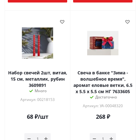
Набор свечей 2шт, витая,
Свеча в банке "Зима -
15 см, металлик, рубин
волшебное время",
3609891
аромат еловые ветки, 6.5
Много
х 5.5 х 5.5 см НГ 7633605
Достаточно
Артикул: 00218153
Артикул: УА-00048320
68
₽
/шт
268
₽