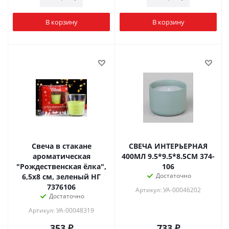
В корзину
В корзину
Свеча в стакане
СВЕЧА ИНТЕРЬЕРНАЯ
ароматическая
400МЛ 9.5*9.5*8.5СМ 374-
"Рождественская ёлка",
106
Достаточно
6,5х8 см, зеленый НГ
7376106
Артикул: УА-00046202
Достаточно
Артикул: УА-00048319
353
₽
733
₽