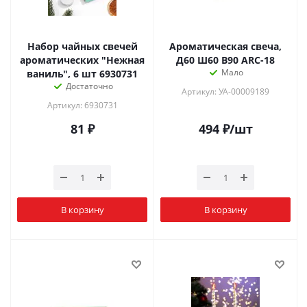
Набор чайных свечей
Ароматическая свеча,
ароматических "Нежная
Д60 Ш60 В90 ARC-18
Мало
ваниль", 6 шт 6930731
Достаточно
Артикул: УА-00009189
Артикул: 6930731
81
₽
494
₽
/шт
В корзину
В корзину