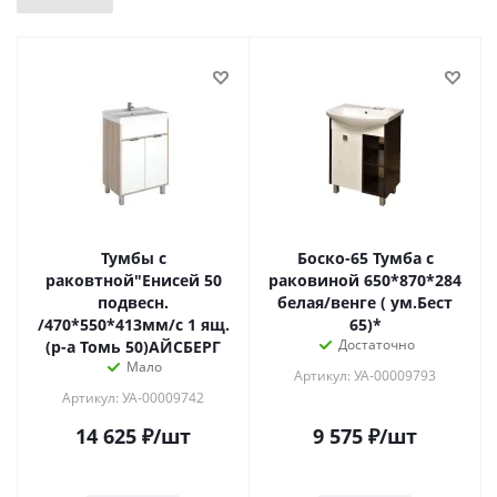
Тумбы с
Боско-65 Тумба с
раковтной"Енисей 50
раковиной 650*870*284
подвесн.
белая/венге ( ум.Бест
/470*550*413мм/с 1 ящ.
65)*
Достаточно
(р-а Томь 50)АЙСБЕРГ
Мало
Артикул: УА-00009793
Артикул: УА-00009742
14 625
₽
/шт
9 575
₽
/шт