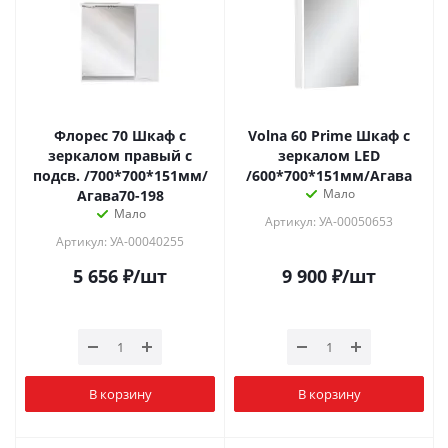
Флорес 70 Шкаф с
Volna 60 Prime Шкаф с
зеркалом правый с
зеркалом LED
подсв. /700*700*151мм/
/600*700*151мм/Агава
Мало
Агава70-198
Мало
Артикул: УА-00050653
Артикул: УА-00040255
5 656
₽
/шт
9 900
₽
/шт
В корзину
В корзину