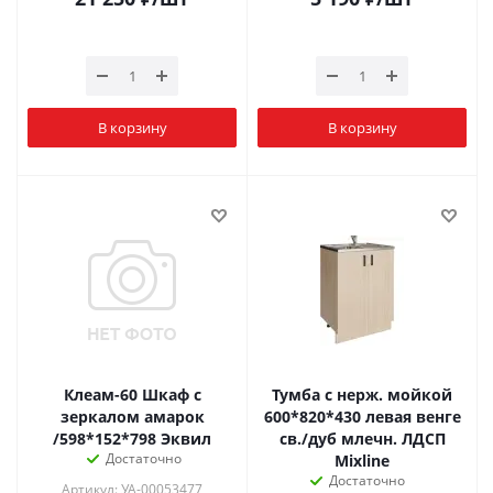
В корзину
В корзину
Клеам-60 Шкаф с
Тумба с нерж. мойкой
зеркалом амарок
600*820*430 левая венге
/598*152*798 Эквил
св./дуб млечн. ЛДСП
Достаточно
Mixline
Достаточно
Артикул: УА-00053477