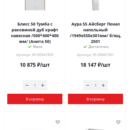
Блисс 50 Тумба с
Аура 55 Айсберг Пенал
раковиной дуб крафт
напольный
навесная /500*400*400
/1949х550х301мм/ б/ящ.
мм/ (Анита 50)
2501
Мало
Достаточно
Артикул: УА-00047450
Артикул: УА-00047301
10 875
₽
/шт
18 147
₽
/шт
В корзину
В корзину