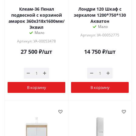
Клеам-36 Пенал
Лондри 120 Шкаф с
подвесной с корзиной
зеркалом 1200*750*130
амарок 360х318х1600мм/
Акватон
Мало
Эквил
Мало
Артикул: УА-00052775
Артикул: УА-00053478
27 500
₽
/шт
14 750
₽
/шт
В корзину
В корзину