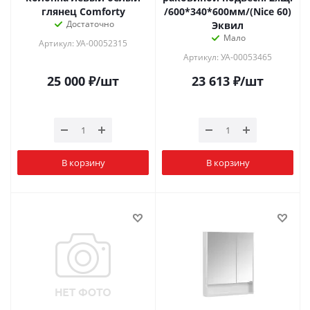
глянец Comforty
/600*340*600мм/(Nice 60)
Достаточно
Эквил
Мало
Артикул: УА-00052315
Артикул: УА-00053465
25 000
₽
/шт
23 613
₽
/шт
В корзину
В корзину