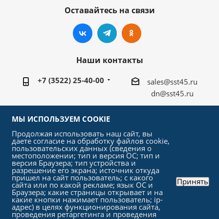
Оставайтесь на связи
Наши контакты
+7 (3522) 25-40-00
sales@sst45.ru
dn@sst45.ru
640027, Россия, г.Курган, ул.Омская 76а
МЫ ИСПОЛЬЗУЕМ COOKIE
Продолжая использовать наш сайт, вы
даете согласие на обработку файлов cookie,
пользовательских данных (сведения о
местоположении; тип и версия ОС; тип и
версия Браузера; тип устройства и
2026 © «СтройСельхозТорг»
разрешение его экрана; источник откуда
пришел на сайт пользователь; с какого
Принять
сайта или по какой рекламе; язык ОС и
Браузера; какие страницы открывает и на
какие кнопки нажимает пользователь; ip-
адрес) в целях функционирования сайта,
проведения ретаргетинга и проведения