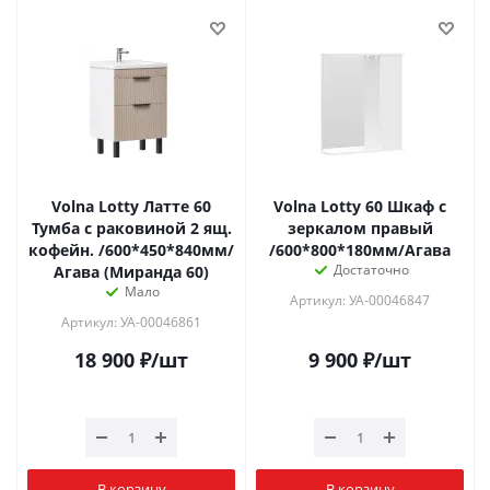
Volna Lotty Латте 60
Volna Lotty 60 Шкаф с
Тумба с раковиной 2 ящ.
зеркалом правый
кофейн. /600*450*840мм/
/600*800*180мм/Агава
Достаточно
Агава (Миранда 60)
Мало
Артикул: УА-00046847
Артикул: УА-00046861
18 900
₽
/шт
9 900
₽
/шт
В корзину
В корзину