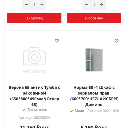
В корзину
В корзину
Верона 65 антик Тумба с
Норма 60 -1 Шкаф с
раковиной
зеркалом прав.
/650*800*490мм/(Оскар
/600*700*157/ АЙСБЕРГ
65)
Домино
Достаточно
Мало
Артикул: 00221696
Артикул: 00238044
21 250
₽
/шт
5 190
₽
/шт