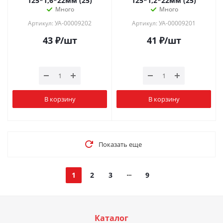
125*1,6*22мм (25)
125*1,2*22мм (25)
Много
Много
Артикул: УА-00009202
Артикул: УА-00009201
43
₽
/шт
41
₽
/шт
В корзину
В корзину
Показать еще
1
2
3
9
Каталог