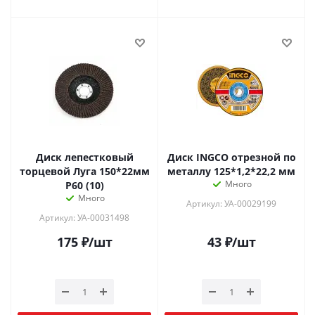
Диск лепестковый
Диск INGCO отрезной по
торцевой Луга 150*22мм
металлу 125*1,2*22,2 мм
Много
Р60 (10)
Много
Артикул: УА-00029199
Артикул: УА-00031498
175
₽
/шт
43
₽
/шт