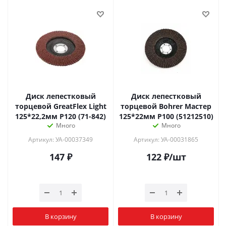
Диск лепестковый
Диск лепестковый
торцевой GreatFlex Light
торцевой Bohrer Мастер
125*22,2мм P120 (71-842)
125*22мм P100 (51212510)
Много
Много
Артикул: УА-00037349
Артикул: УА-00031865
147
₽
122
₽
/шт
В корзину
В корзину