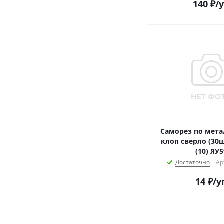
140
₽
/
Саморез по метал
клоп сверло (30
(10) ЯУ5
Достаточно
Ар
14
₽
/у