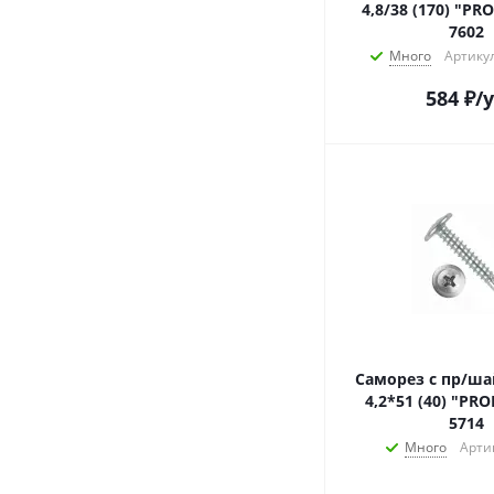
4,8/38 (170) "P
7602
Много
Артикул
584
₽
/
Саморез с пр/ша
4,2*51 (40) "PR
5714
Много
Арти