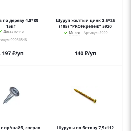
о дереву 4,8*89
Шуруп желтый цинк 3,5*25
15кг
(185) "PROFкрепеж" 5920
Достаточно
Много
Артикул: 5920
тикул: 00036848
4 197
₽
/уп
140
₽
/уп
 с пр/шайб, сверло
Шурупы по бетону 7,5х112