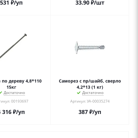
531
₽
/уп
33.90
₽
/шт
 дереву 4,8*110
Саморез с пр/шайб, сверло
15кг
4,2*13 (1 кг)
Достаточно
Достаточно
тикул: 00193697
Артикул: УА-00035274
4 316
₽
/уп
387
₽
/уп