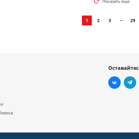
Показать еще
1
2
3
29
Оставайтес
ти
обмена