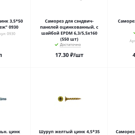
нк 3,5*50
Саморез для сэндвич-
Саморез п
еж" 0930
панелей оцинкованный, с
шайбой EPDM 6,3/5,5х160
кул: 0930
(550 шт)
Ар
Достаточно
п
17.30
₽
/шт
ьн. цинк
Шуруп желтый цинк 4,5*35
Саморез