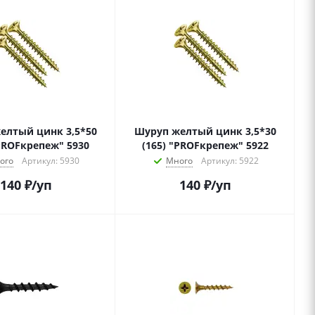
Шуруп желтый цинк 3,5*30
"PROFкрепеж" 5930
(165) "PROFкрепеж" 5922
ого
Артикул: 5930
Много
Артикул: 5922
140
₽
/уп
140
₽
/уп