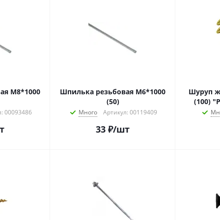
ая М8*1000
Шпилька резьбовая М6*1000
Шуруп желтый цинк 3,5*50
(50)
(100) 
: 00093486
Много
Артикул: 00119409
Мн
т
33
₽
/шт