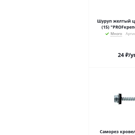
Шуруп желтый ци
(15) "PROFкреп
Много
Арти
24
₽
/у
Саморез кровел