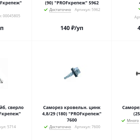
ROFкрепеж"
(90) "PROFкрепеж" 5962
Достаточно
Артикул: 5962
: 00045805
Ар
уп
140
₽
/уп
йб, сверло
Саморез кровельн. цинк
Саморез по дереву 4.
OFкрепеж"
4,8/29 (180) "PROFкрепеж"
(2
7600
Много
кул: 5714
Достаточно
Артикул: 7600