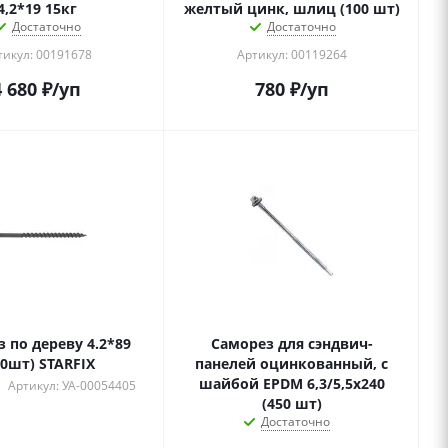
4,2*19 15кг
желтый цинк, шлиц (100 шт)
Достаточно
Достаточно
тикул: 00191678
Артикул: 00119264
4 680
₽
/уп
780
₽
/уп
2*89
Саморез для сэндвич-
50шт) STARFIX
панелей оцинкованный, с
шайбой EPDM 6,3/5,5х240
Артикул: УА-00054405
(450 шт)
Достаточно