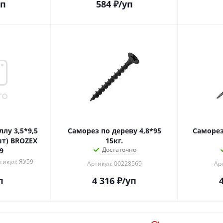
уп
584
₽
/уп
лу 3,5*9,5
Саморез по дереву 4,8*95
Саморез по
шт) BROZEX
15кг.
Достаточно
9
тикул: ЯУ59
Артикул: 00228569
Ар
п
4 316
₽
/уп