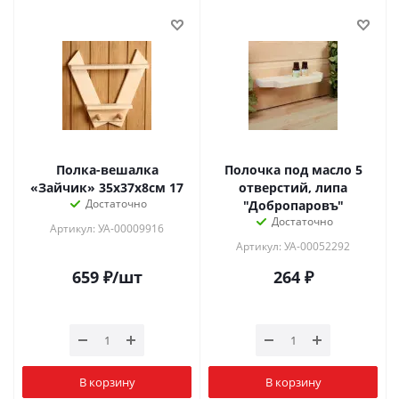
Полка-вешалка
Полочка под масло 5
«Зайчик» 35х37х8см 17
отверстий, липа
Достаточно
"Добропаровъ"
Достаточно
Артикул: УА-00009916
Артикул: УА-00052292
659
₽
/шт
264
₽
В корзину
В корзину