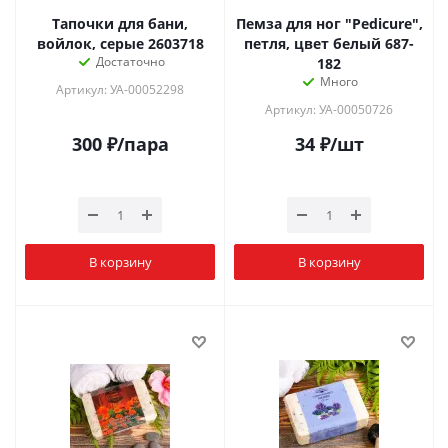
Тапочки для бани,
Пемза для ног "Pedicure",
войлок, серые 2603718
петля, цвет белый 687-
Достаточно
182
Много
Артикул: УА-00052298
Артикул: УА-00050726
300
₽
/пара
34
₽
/шт
В корзину
В корзину