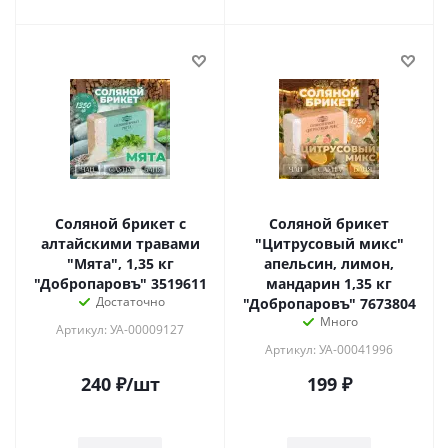
Соляной брикет с
Соляной брикет
алтайскими травами
"Цитрусовый микс"
"Мята", 1,35 кг
апельсин, лимон,
"Добропаровъ" 3519611
мандарин 1,35 кг
Достаточно
"Добропаровъ" 7673804
Много
Артикул: УА-00009127
Артикул: УА-00041996
240
₽
/шт
199
₽