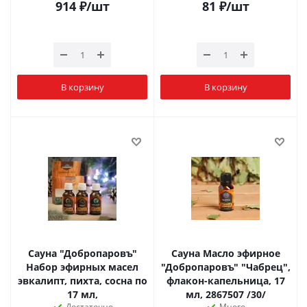
914
₽
/шт
81
₽
/шт
В корзину
В корзину
Сауна "Добропаровъ"
Сауна Масло эфирное
Набор эфирных масел
"Добропаровъ" "Чабрец",
эвкалипт, пихта, сосна по
флакон-капельница, 17
17 мл,
мл, 2867507 /30/
Достаточно
Много