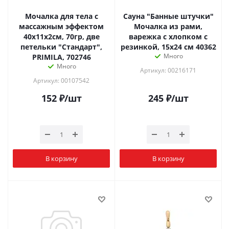
Мочалка для тела с
Сауна "Банные штучки"
массажным эффектом
Мочалка из рами,
40х11х2см, 70гр, две
варежка с хлопком с
петельки "Стандарт",
резинкой, 15х24 см 40362
Много
PRIMILA, 702746
Много
Артикул: 00216171
Артикул: 00107542
152
₽
/шт
245
₽
/шт
В корзину
В корзину