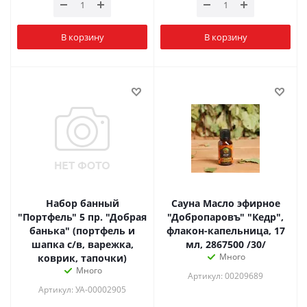
В корзину
В корзину
Набор банный
Сауна Масло эфирное
"Портфель" 5 пр. "Добрая
"Добропаровъ" "Кедр",
банька" (портфель и
флакон-капельница, 17
шапка с/в, варежка,
мл, 2867500 /30/
Много
коврик, тапочки)
Много
Артикул: 00209689
Артикул: УА-00002905