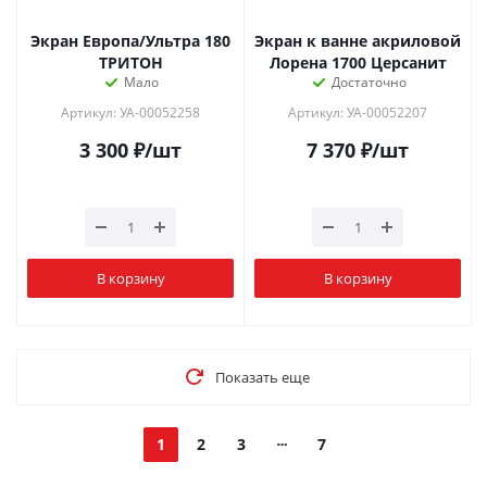
Экран Европа/Ультра 180
Экран к ванне акриловой
ТРИТОН
Лорена 1700 Церсанит
Мало
Достаточно
Артикул: УА-00052258
Артикул: УА-00052207
3 300
₽
/шт
7 370
₽
/шт
В корзину
В корзину
Показать еще
1
2
3
7