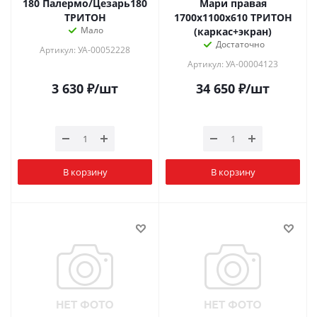
180 Палермо/Цезарь180
Мари правая
ТРИТОН
1700х1100х610 ТРИТОН
Мало
(каркас+экран)
Достаточно
Артикул: УА-00052228
Артикул: УА-00004123
3 630
₽
/шт
34 650
₽
/шт
В корзину
В корзину