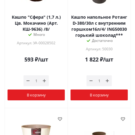
Кашпо "Сфера" (1,7 л.)
Кашпо напольное Ротанг
Цв. Мокачино (Арт.
D-380/30л с внутренним
КШ-9636) /8/
горшком16л/4/ ING50030
Много
горький шоколад***
Достаточно
Артикул: УА-00028502
Артикул: 50030
593
₽
/шт
1 822
₽
/шт
В корзину
В корзину