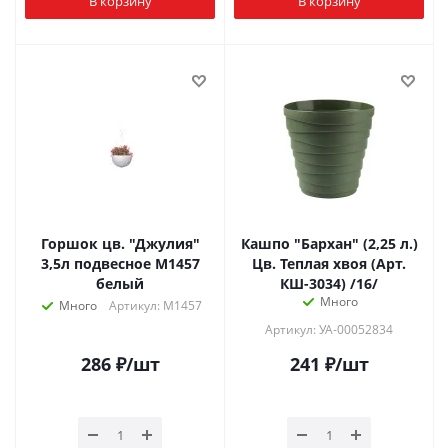
В корзину
В корзину
Горшок цв. "Джулия"
Кашпо "Бархан" (2,25 л.)
3,5л подвесное М1457
Цв. Теплая хвоя (Арт.
белый
КШ-3034) /16/
Много
Много
Артикул: М1457
Артикул: УА-00052834
286
₽
/шт
241
₽
/шт