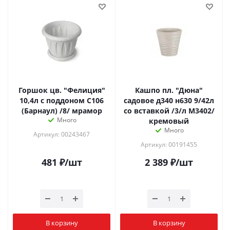
Горшок цв. "Фелиция"
Кашпо пл. "Дюна"
10,4л с поддоном С106
садовое д340 н630 9/42л
(Барнаул) /8/ мрамор
со вставкой /3/л М3402/
Много
кремовый
Много
Артикул: 00243467
Артикул: 00191455
481
₽
/шт
2 389
₽
/шт
В корзину
В корзину