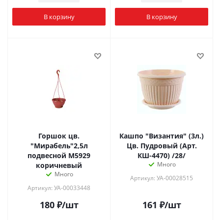
В корзину
В корзину
Горшок цв.
Кашпо "Византия" (3л.)
"Мирабель"2,5л
Цв. Пудровый (Арт.
подвесной М5929
КШ-4470) /28/
Много
коричневый
Много
Артикул: УА-00028515
Артикул: УА-00033448
180
₽
/шт
161
₽
/шт