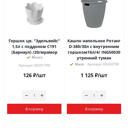
Горшок цв. "Эдельвейс"
Кашпо напольное Ротанг
1,5л с поддоном С191
D-380/30л с внутренним
(Барнаул) /20/мрамор
горшком16л/4/ ING50030
Много
утренний туман
Мало
Артикул: 00243799
Артикул: 00241799
126
₽
/шт
1 125
₽
/шт
В корзину
В корзину