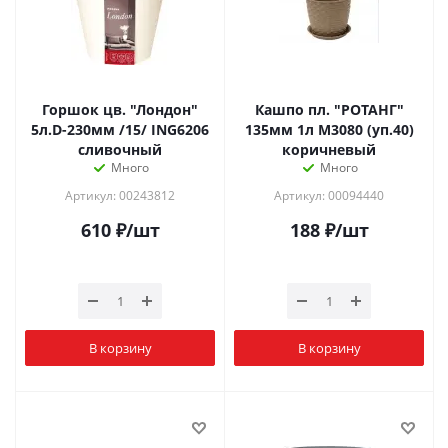
Горшок цв. "Лондон"
Кашпо пл. "РОТАНГ"
5л.D-230мм /15/ ING6206
135мм 1л М3080 (уп.40)
сливочный
коричневый
Много
Много
Артикул: 00243812
Артикул: 00094440
610
₽
/шт
188
₽
/шт
В корзину
В корзину