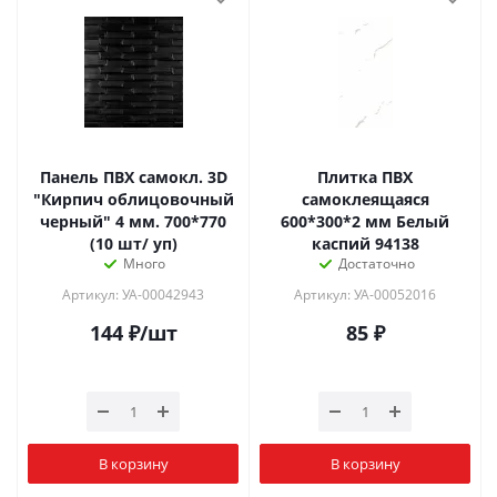
Панель ПВХ самокл. 3D
Плитка ПВХ
"Кирпич облицовочный
самоклеящаяся
черный" 4 мм. 700*770
600*300*2 мм Белый
(10 шт/ уп)
каспий 94138
Много
Достаточно
Артикул: УА-00042943
Артикул: УА-00052016
144
₽
/шт
85
₽
В корзину
В корзину