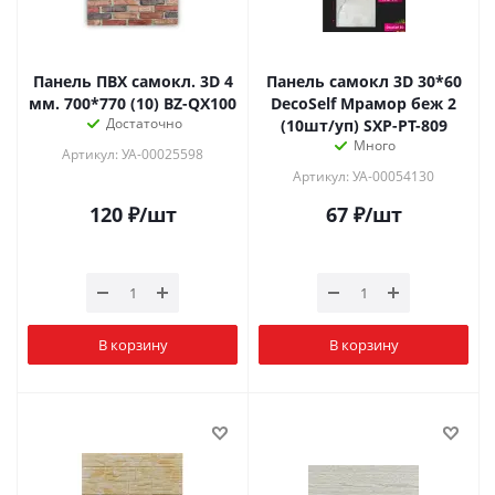
Панель ПВХ самокл. 3D 4
Панель самокл 3D 30*60
мм. 700*770 (10) BZ-QX100
DecoSelf Мрамор беж 2
Достаточно
(10шт/уп) SXP-PT-809
Много
Артикул: УА-00025598
Артикул: УА-00054130
120
₽
/шт
67
₽
/шт
В корзину
В корзину