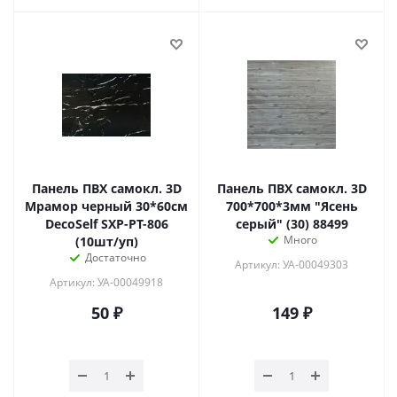
Панель ПВХ самокл. 3D
Панель ПВХ самокл. 3D
Мрамор черный 30*60см
700*700*3мм "Ясень
DecoSelf SXP-PT-806
серый" (30) 88499
Много
(10шт/уп)
Достаточно
Артикул: УА-00049303
Артикул: УА-00049918
50
₽
149
₽