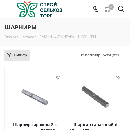
0
ШАРНИРЫ
Главная
-
Каталог
-
ЗАМКИ, ФУРНИТУРА
-
ШАРНИРЫ
Фильтр
По популярности (возрастание)
Шарнир гаражный с
Шарнир гаражный d