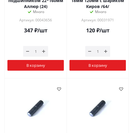
подшипником 22*160мм
18мм 120мм с шариком
Аллюр (24)
Киров /64/
Много
Много
Артикул: 00043656
Артикул: 00031971
347
₽
/шт
120
₽
/шт
В корзину
В корзину