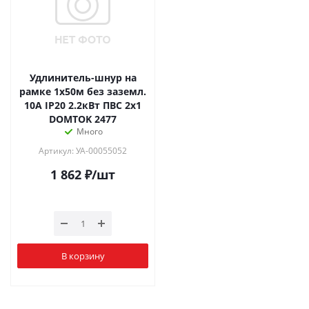
Удлинитель-шнур на
рамке 1х50м без заземл.
10А IP20 2.2кВт ПВС 2х1
DOMTOK 2477
Много
Артикул: УА-00055052
1 862
₽
/шт
В корзину