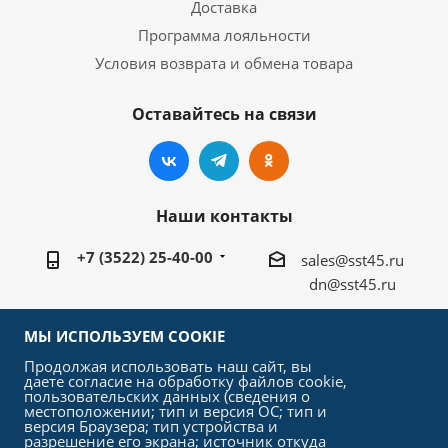
Доставка
Программа лояльности
Условия возврата и обмена товара
Оставайтесь на связи
Наши контакты
+7 (3522) 25-40-00
sales@sst45.ru
dn@sst45.ru
640027, Россия, г.Курган, ул.Омская 76а
МЫ ИСПОЛЬЗУЕМ COOKIE
Продолжая использовать наш сайт, вы
даете согласие на обработку файлов cookie,
пользовательских данных (сведения о
местоположении; тип и версия ОС; тип и
версия Браузера; тип устройства и
2026 © «СтройСельхозТорг»
разрешение его экрана; источник откуда