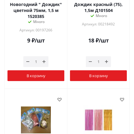
Новогодний " Дождик"
Дождик красный (75),
цветной 75мм, 1,5 м
1,5м Д101504
Много
1520385
Много
Артикул: 00218492
Артикул: 00197266
9
₽
/шт
18
₽
/шт
В корзину
В корзину