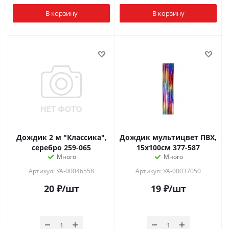
В корзину
В корзину
Дождик 2 м "Классика",
Дождик мультицвет ПВХ,
серебро 259-065
15x100см 377-587
Много
Много
Артикул: УА-00046558
Артикул: УА-00037050
20
₽
/шт
19
₽
/шт