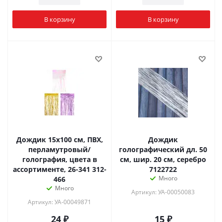
В корзину
В корзину
Дождик 15х100 см, ПВХ,
Дождик
перламутровый/
голографический дл. 50
голография, цвета в
см, шир. 20 см, серебро
ассортименте, 26-341 312-
7122722
Много
466
Много
Артикул: УА-00050083
Артикул: УА-00049871
24
₽
15
₽