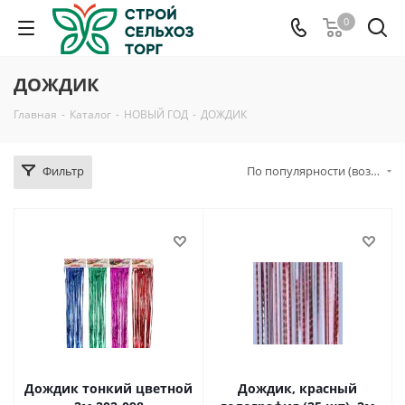
0
ДОЖДИК
Главная
-
Каталог
-
НОВЫЙ ГОД
-
ДОЖДИК
Фильтр
По популярности (возрастание)
Дождик тонкий цветной
Дождик, красный