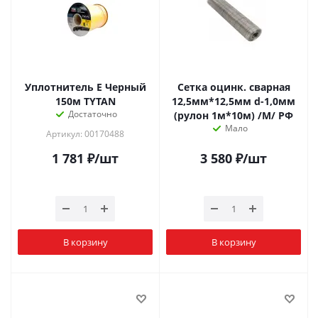
Уплотнитель Е Черный
Сетка оцинк. сварная
150м TYTAN
12,5мм*12,5мм d-1,0мм
Достаточно
(рулон 1м*10м) /М/ РФ
Мало
Артикул: 00170488
1 781
₽
/шт
3 580
₽
/шт
В корзину
В корзину