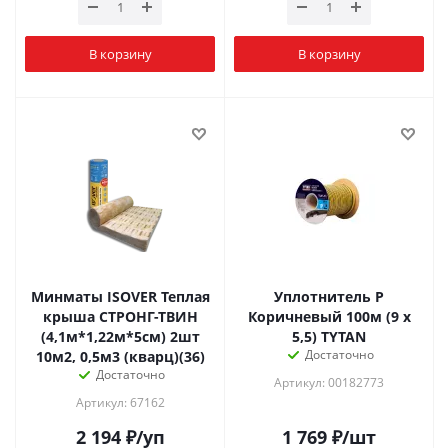
В корзину
В корзину
Минматы ISOVER Теплая
Уплотнитель P
крыша СТРОНГ-ТВИН
Коричневый 100м (9 x
(4,1м*1,22м*5см) 2шт
5,5) TYTAN
Достаточно
10м2, 0,5м3 (кварц)(36)
Достаточно
Артикул: 00182773
Артикул: 67162
2 194
₽
/уп
1 769
₽
/шт