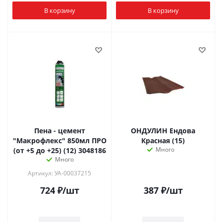
В корзину
В корзину
Пена - цемент
ОНДУЛИН Ендова
"Макрофлекс" 850мл ПРО
Красная (15)
Много
(от +5 до +25) (12) 3048186
Много
Артикул: УА-00037215
724
₽
/шт
387
₽
/шт