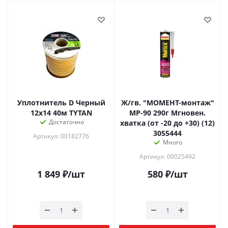
Уплотнитель D Черный
Ж/гв. "МОМЕНТ-монтаж"
12x14 40м TYTAN
МР-90 290г Мгновен.
Достаточно
хватка (от -20 до +30) (12)
3055444
Артикул: 00182776
Много
Артикул: 00025492
1 849
₽
/шт
580
₽
/шт