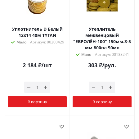
Уплотнитель D Белый
Утеплитель
12x14 40м TYTAN
межвенцовый
"ЕВРОЛЁН-100" 150мм.3-5
Мало
Артикул: 00200429
мм 800пл 50мп
Мало
Артикул: 00138241
2 184
₽
/шт
303
₽
/рул.
В корзину
В корзину