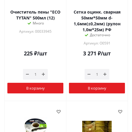
Очиститель пены "ECO
Сетка оцинк. сварная
TYTAN" 500мл (12)
50мм*50мм d-
Много
1,6мм(±0,2мм) (рулон
1,0м*25м) РФ
Артикул: 00033945
Достаточно
Артикул: О0591
225
₽
/шт
3 271
₽
/шт
В корзину
В корзину