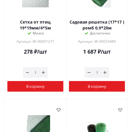
Сетка от птиц
Садовая решетка (17*17 )
19*19мм/4*5м
ромб 0,9*20м
Много
Достаточно
Артикул: УА-00051271
Артикул: УА-00033489
278
₽
/шт
1 687
₽
/шт
В корзину
В корзину