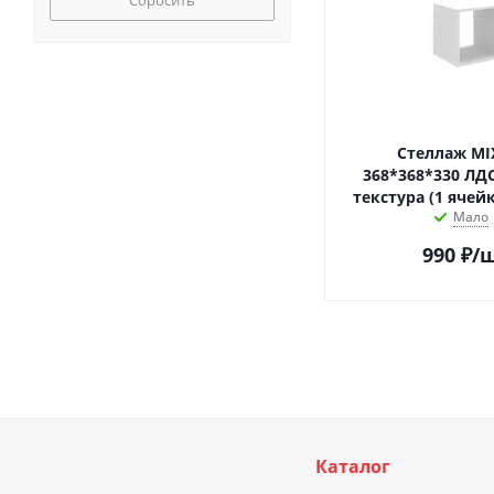
Сбросить
Стеллаж MIXLINE
368*368*330 ЛД
текстура (1 ячей
Мало
990
₽
/
Каталог