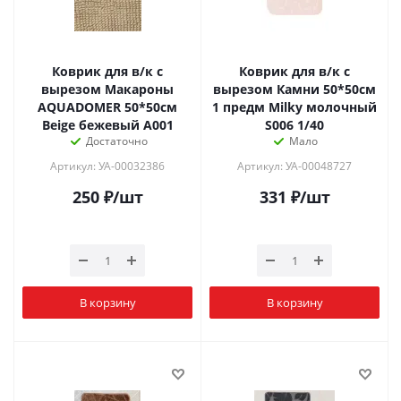
Коврик для в/к с
Коврик для в/к с
вырезом Макароны
вырезом Камни 50*50см
AQUADOMER 50*50см
1 предм Milky молочный
Beige бежевый A001
S006 1/40
Достаточно
Мало
Артикул: УА-00032386
Артикул: УА-00048727
250
₽
/шт
331
₽
/шт
В корзину
В корзину