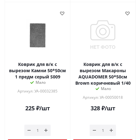
Коврик для в/к с
Коврик для в/к с
вырезом Камни 50*50см
вырезом Макароны
1 предм серый S009
AQUADOMER 50*50см
Мало
Brown коричневый 1/40
Мало
Артикул: УА-00032385
Артикул: УА-00050018
225
₽
/шт
328
₽
/шт