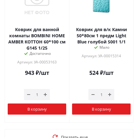
Коврик для ванной
Коврик для в/к Камни
комнаты BOMBINI HOME
50*80см 1 предм Light
AMBER КОТТОН 60*100 см
Blue голубой S001 1/1
Мало
G145 1/25
Достаточно
Артикул: УА-00015314
Артикул: УА-00053163
943
₽
/шт
524
₽
/шт
В корзину
В корзину
Показать еще