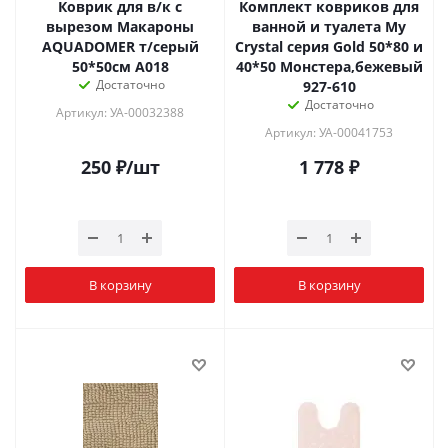
Коврик для в/к с
Комплект ковриков для
вырезом Макароны
ванной и туалета My
AQUADOMER т/серый
Crystal серия Gold 50*80 и
50*50см A018
40*50 Монстера,бежевый
Достаточно
927-610
Достаточно
Артикул: УА-00032388
Артикул: УА-00041753
250
₽
/шт
1 778
₽
В корзину
В корзину