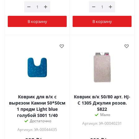
В корзину
В корзину
Коврик для в/к с
Коврик в/к 50/80 арт. HJ-
вырезом Камни 50*50см
C 1305 Джулия розов.
1 предм Light blue
5822
Мало
голубой S001 1/40
Достаточно
Артикул: УА-00040231
Артикул: УА-00044435