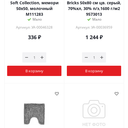
Soft Collection, мемори
Bricks 50х80 см цв. серый,
50x50, молочный
70%хл, 30% п/э,1600 г/м2
M111283
9573013
Мало
Мало
Артикул: УА-00046328
Артикул: УА-00036959
336
₽
1 244
₽
В корзину
В корзину