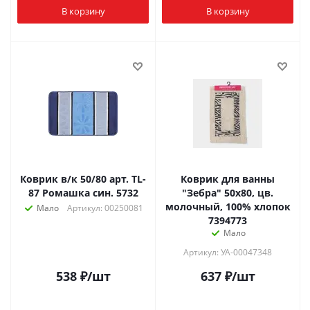
В корзину
В корзину
Коврик в/к 50/80 арт. TL-
Коврик для ванны
87 Ромашка син. 5732
"Зебра" 50х80, цв.
молочный, 100% хлопок
Мало
Артикул: 00250081
7394773
Мало
Артикул: УА-00047348
538
₽
/шт
637
₽
/шт