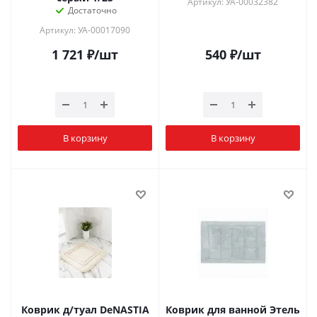
Артикул: УА-00032382
Достаточно
Артикул: УА-00017090
1 721
₽
/шт
540
₽
/шт
В корзину
В корзину
Коврик д/туал DeNASTIA
Коврик для ванной Этель