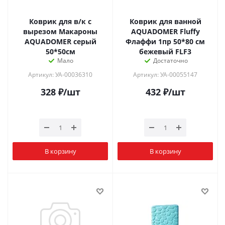
Коврик для в/к с
Коврик для ванной
вырезом Макароны
AQUADOMER Fluffy
AQUADOMER серый
Флаффи 1пр 50*80 см
50*50см
бежевый FLF3
Мало
Достаточно
Артикул: УА-00036310
Артикул: УА-00055147
328
₽
/шт
432
₽
/шт
В корзину
В корзину