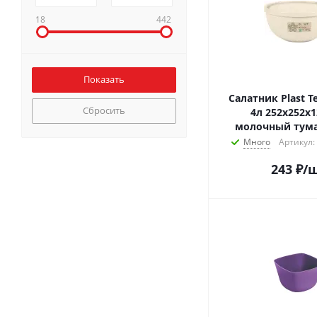
18
442
Салатник Plast T
Сбросить
4л 252х252х
молочный тума
Много
Артикул:
243
₽
/