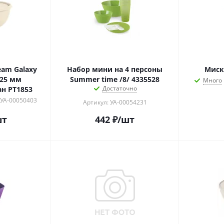
eam Galaxy
Набор мини на 4 персоны
Миска
125 мм
Summer time /8/ 4335528
Много
Достаточно
н РТ1853
 УА-00050403
Артикул: УА-00054231
шт
442
₽
/шт