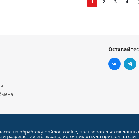
1
2
3
4
Оставайтес
ти
обмена
ласие на обработку файлов cookie, пользовательских данны
а и разрешение его экрана; источник откуда пришел на сайт 