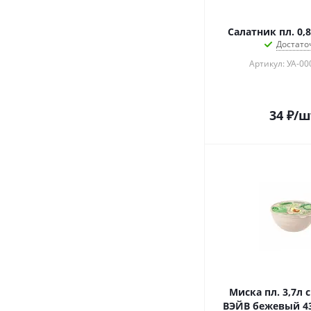
Салатник пл. 0,
Достато
Артикул: УА-0
34
₽
/ш
Миска пл. 3,7л 
ВЭЙВ бежевый 43