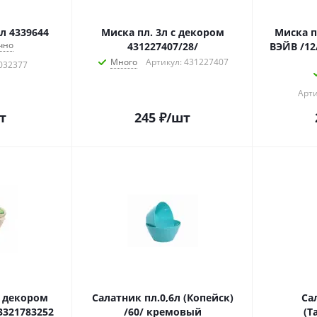
8л 4339644
Миска пл. 3л с декором
Миска п
чно
431227407/28/
ВЭЙВ /1
Много
Артикул: 431227407
0032377
Арти
т
245
₽
/шт
с декором
Салатник пл.0,6л (Копейск)
Са
321783252
/60/ кремовый
(Т