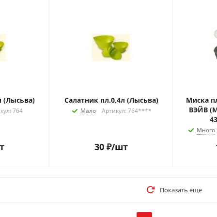
л (Лысьва)
Салатник пл.0,4л (Лысьва)
Миска п
ВЭЙВ (
кул: 764
Мало
Артикул: 764****
43
Много
т
30
₽
/шт
Показать еще