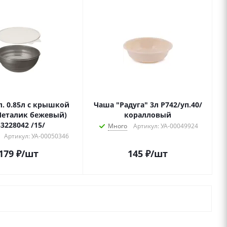
л. 0.85л с крышкой
Чаша "Радуга" 3л Р742/уп.40/
Металик бежевый)
коралловый
3228042 /15/
Много
Артикул: УА-00049924
Артикул: УА-00050346
179
₽
/шт
145
₽
/шт