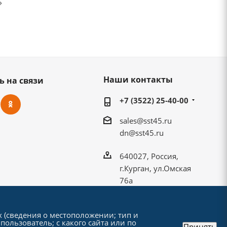
Наши контакты
ь на связи
+7 (3522) 25-40-00
sales@sst45.ru
dn@sst45.ru
640027, Россия,
г.Курган, ул.Омская
76а
х (сведения о местоположении; тип и
пользователь; с какого сайта или по
Принять