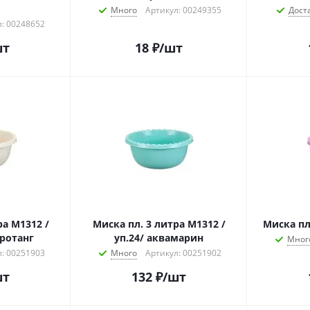
Много
Артикул: 00249355
Дост
: 00248652
шт
18
₽
/шт
ра М1312 /
Миска пл. 3 литра М1312 /
Миска пл.
 ротанг
уп.24/ аквамарин
Мног
: 00251903
Много
Артикул: 00251902
шт
132
₽
/шт