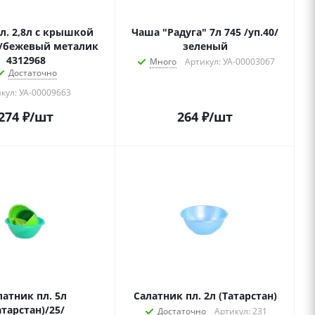
л. 2,8л с крышкой
Чаша "Радуга" 7л 745 /уп.40/
2/бежевый металик
зеленый
4312968
Много
Артикул: УА-00003067
Достаточно
кул: УА-00009663
274
₽
/шт
264
₽
/шт
латник пл. 5л
Салатник пл. 2л (Татарстан)
атарстан)/25/
Достаточно
Артикул: 231