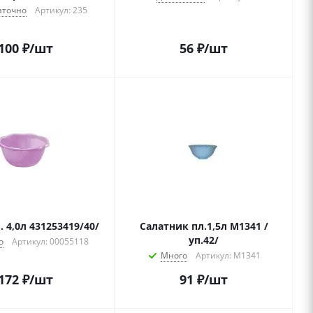
аточно
Артикул: 235
100
₽
/шт
56
₽
/шт
 4,0л 431253419/40/
Салатник пл.1,5л М1341 /
уп.42/
о
Артикул: 00055118
Много
Артикул: М1341
172
₽
/шт
91
₽
/шт