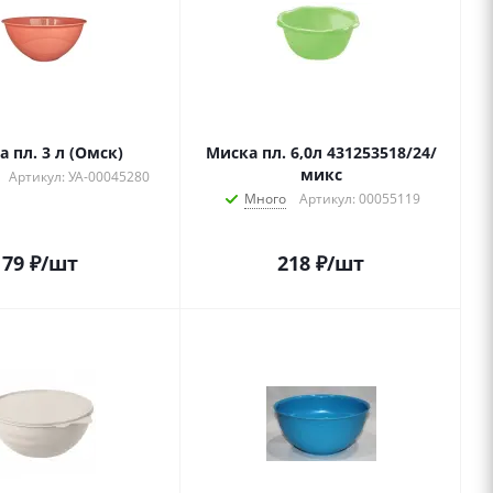
 пл. 3 л (Омск)
Миска пл. 6,0л 431253518/24/
микс
Артикул: УА-00045280
Много
Артикул: 00055119
79
₽
/шт
218
₽
/шт