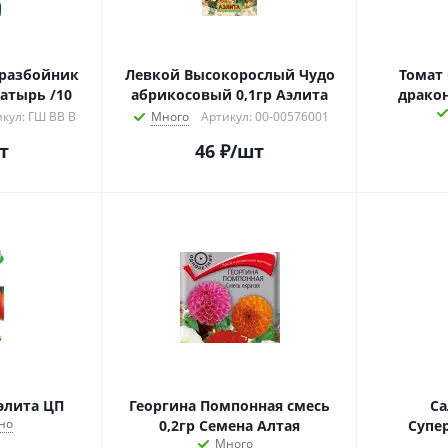
 разбойник
Левкой Высокорослый Чудо
Томат 
гатырь /10
абрикосовый 0,1гр Аэлита
дракон
кул: ГШ ВВ В
Много
Артикул: 00-00576001
т
46
₽
/шт
элита ЦП
Георгина Помпонная смесь
Са
но
0,2гр Семена Алтая
Супе
Много