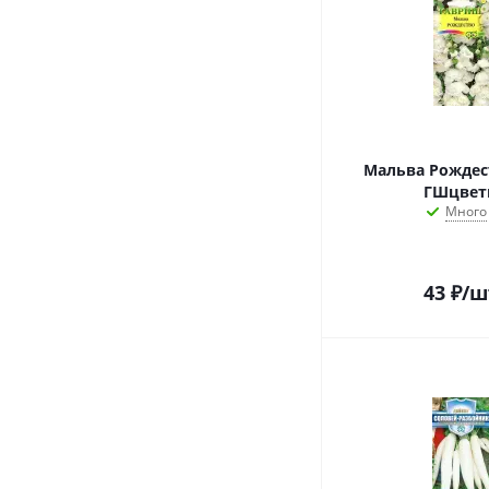
Мальва Рождест
ГШцвет
Много
43
₽
/ш