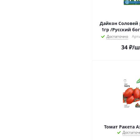
Дайкон Соловей
1гр /Русский бо
Достаточно
Арти
34
₽
/ш
Томат Ракета А
Достаточ