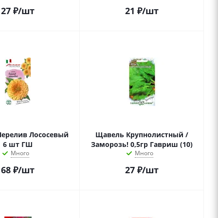
27
₽
/шт
21
₽
/шт
Перелив Лососевый
Щавель Крупнолистный /
6 шт ГШ
Заморозь! 0,5гр Гавриш (10)
Много
Много
68
₽
/шт
27
₽
/шт