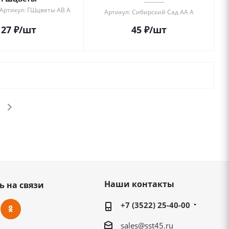
Артикул: ГШцветы АВ А
Артикул: Сибирский Сад АА А
27
₽
/шт
45
₽
/шт
Наши контакты
ь на связи
+7 (3522) 25-40-00
sales@sst45.ru