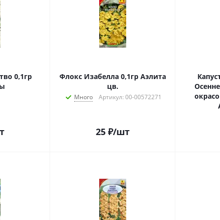
во 0,1гр
Флокс Изабелла 0,1гр Аэлита
Капус
ы
цв.
Осенне
окрасок
Много
Артикул: 00-00572271
т
25
₽
/шт