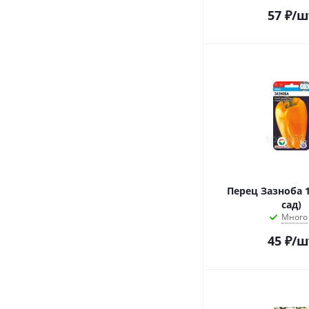
57
₽
/ш
Перец Зазноба 
сад)
Много
45
₽
/ш