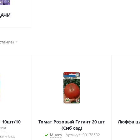
ДАЧИ
стание)
Салат Аннисоль 10шт/10
Томат Розовый Гигант 20 шт
Люффа ц
чно
(Сиб сад)
Много
Артикул: 00178532
ский Сад