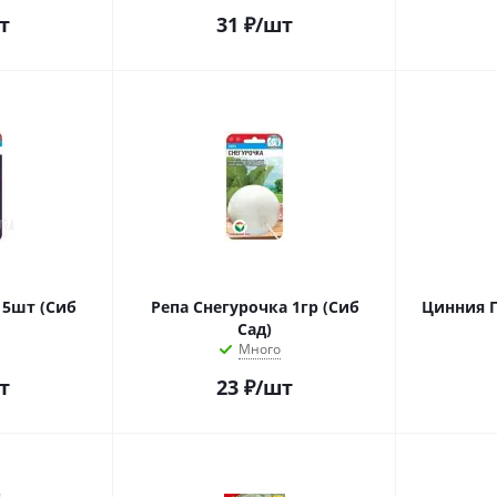
т
31
₽
/шт
15шт (Сиб
Репа Снегурочка 1гр (Сиб
Цинния 
Сад)
Много
т
23
₽
/шт