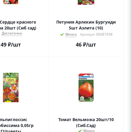
Сердце красного
Петуния Арлекин Бургунди
а 20шт (Сиб сад)
5шт Аэлита (10)
Достаточно
Много
Артикул: 00087938
49
₽
/шт
46
₽
/шт
льпиглоссис
Томат Вельможа 20шт/10
рбиссима 0,05гр
(Сиб.Сад)
Много
ГШцветы