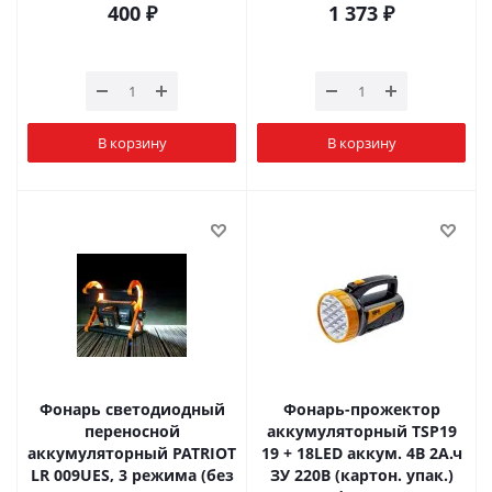
400
₽
1 373
₽
В корзину
В корзину
Фонарь cветодиодный
Фонарь-прожектор
переносной
аккумуляторный TSP19
аккумуляторный PATRIOT
19 + 18LED аккум. 4В 2А.ч
LR 009UES, 3 режима (без
ЗУ 220В (картон. упак.)