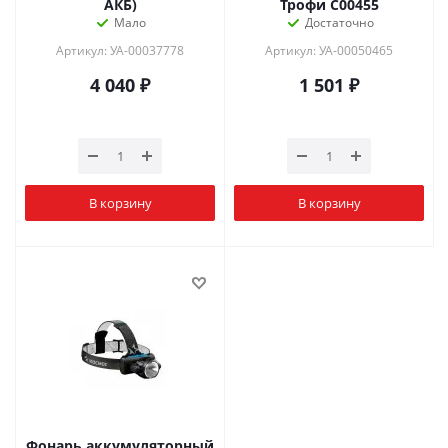
АКБ)
Трофи C00455
Мало
Достаточно
Артикул: УА-00037778
Артикул: УА-00050465
4 040
₽
1 501
₽
В корзину
В корзину
Фонарь аккумуляторный