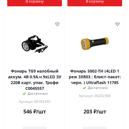
В корзину
В корзину
Фонарь TG9 налобный
Фонарь 5002-ТН (4LED 1
аккум. 4В 0.9А.ч 9хLED ЗУ
реж 3XR03 ; блист-пакет;
220В карт. упак. Трофи
черн. ) Ultraflash 11785
Достаточно
C0045557
Достаточно
Артикул: 00202368
Артикул: 00183295
546
₽
/шт
203
₽
/шт