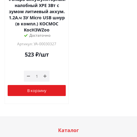
налобный XPE 3Вт с
зумом литиевый аккум.
1.2А.ч ЗУ Micro USB шнур
(в компл.) КОСМОС
KocH3WZoo
Достаточно
Артикул: УА-00030327
523
₽
/шт
В корзину
Каталог