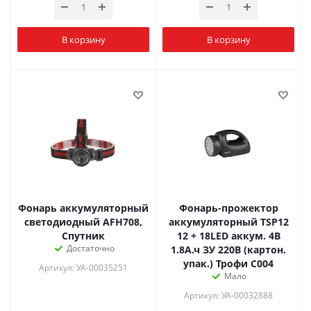
В корзину
В корзину
Фонарь аккумуляторный
Фонарь-прожектор
светодиодный AFH708,
аккумуляторный TSP12
Спутник
12 + 18LED аккум. 4В
Достаточно
1.8А.ч ЗУ 220В (картон.
упак.) Трофи C004
Артикул: УА-00035251
Мало
Артикул: УА-00032888