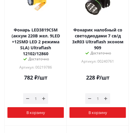
Фонарь LED3819CSM
Фонарик налобный со
(аккум 220В жел. 9LED
светодиодами 7 св/д
+12SMD LED 2 режима
3хR03 Ultraflash эконом
SLA) Ultraflash
909
Достаточно
12102/12860
Достаточно
Артикул: 00240761
Артикул: 00219786
782
₽
/шт
228
₽
/шт
В корзину
В корзину