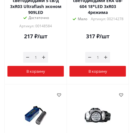
светодиодами 5 св/д
светодиодами ERA GB-
3хR03 Ultraflash эконом
604 18*LED 3хR03
909LED
4режима
Достаточно
Мало
Артикул: 00214278
Артикул: 00148584
217
₽
/шт
317
₽
/шт
В корзину
В корзину