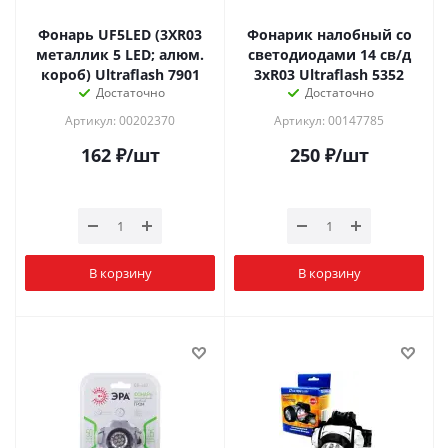
Фонарь UF5LED (3XR03
Фонарик налобный со
металлик 5 LED; алюм.
светодиодами 14 св/д
короб) Ultraflash 7901
3хR03 Ultraflash 5352
Достаточно
Достаточно
Артикул: 00202370
Артикул: 00147785
162
₽
/шт
250
₽
/шт
В корзину
В корзину