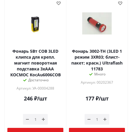
Фонарь 5Вт СОВ 3LED
Фонарь 3002-ТН (3LED 1
клипса для крепл.
режим 3XR03; блист-
магнит поворотная
пакет; красн.) Ultraflash
подставка 3хААА
11783
Много
КОСМОС KocAu6006COB
Достаточно
Артикул: 00202367
Артикул: УА-00004288
246
₽
/шт
177
₽
/шт