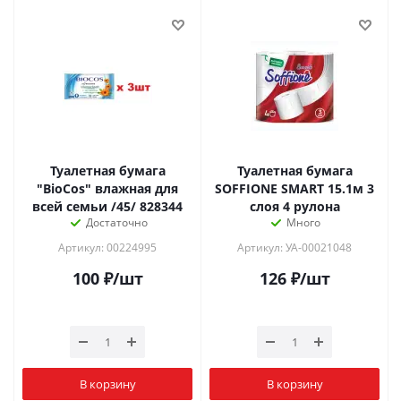
Туалетная бумага
Туалетная бумага
"BioCos" влажная для
SOFFIONE SMART 15.1м 3
всей семьи /45/ 828344
слоя 4 рулона
Достаточно
Много
Артикул: 00224995
Артикул: УА-00021048
100
₽
/шт
126
₽
/шт
В корзину
В корзину