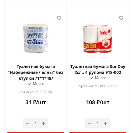
Туалетная бумага
Туалетная бумага SunDay
"Набережные челны" без
2сл., 4 рулона 918-002
Много
втулки /1*1*48/
Много
Артикул: УА-00027666
Артикул: 00208166
31
₽
/шт
108
₽
/шт