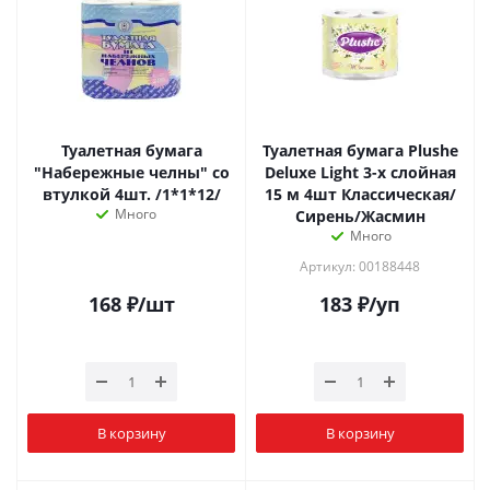
Туалетная бумага
Туалетная бумага Plushe
"Набережные челны" со
Deluxe Light 3-х слойная
втулкой 4шт. /1*1*12/
15 м 4шт Классическая/
Много
Сирень/Жасмин
Много
Артикул: 00188448
168
₽
/шт
183
₽
/уп
В корзину
В корзину