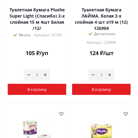
Туалетная бумага Plushe
Туалетная бумага
Super Light (Спасибо) 2-х
ЛАЙМА, белая 2-х
слойная 15 м 4шт Белая
слойная 4 шт х19 м (12)
/12/
126904
Достаточно
Много
Артикул: 16734
Артикул: 126904
105
₽
/уп
124
₽
/шт
В корзину
В корзину