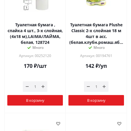
Туалетная бумага ,
Туалетная бумага Plushe
спайка 4 шт., 3-х слойная,
Classic 2-х слойная 18 м
(4х18 м),LAIMA/ЛАЙМА,
4шт в асс.
белая, 128724
(белая.клубн.ромаш.яблоко
Много
Много
Артикул: 00252120
Артикул: 00194761
170
₽
/шт
142
₽
/уп
В корзину
В корзину