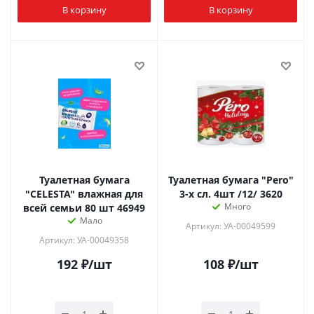
В корзину
В корзину
Туалетная бумага
Туалетная бумага "Pero"
"CELESTA" влажная для
3-х сл. 4шт /12/ 3620
Много
всей семьи 80 шт 46949
Мало
Артикул: УА-00049599
Артикул: УА-00049358
192
₽
/шт
108
₽
/шт