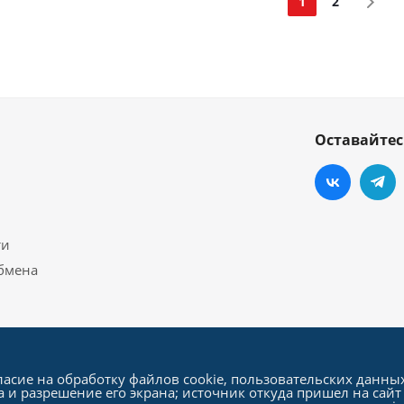
1
2
Оставайтес
ти
обмена
ласие на обработку файлов cookie, пользовательских данны
а и разрешение его экрана; источник откуда пришел на сайт 