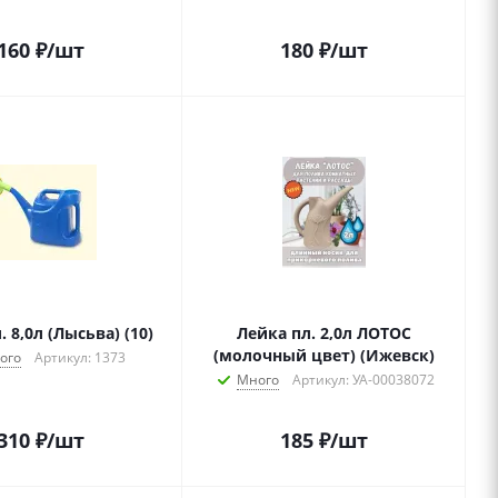
160
₽
/шт
180
₽
/шт
. 8,0л (Лысьва) (10)
Лейка пл. 2,0л ЛОТОС
(молочный цвет) (Ижевск)
ого
Артикул: 1373
Много
Артикул: УА-00038072
310
₽
/шт
185
₽
/шт