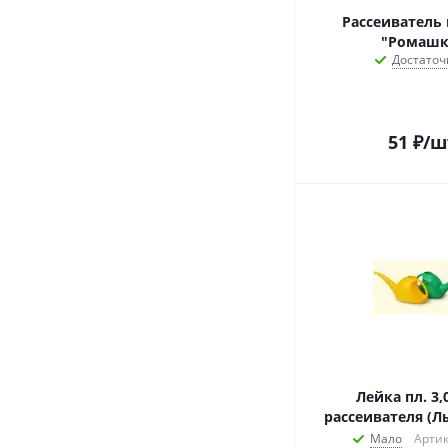
Рассеиватель 
"Ромашк
Достаточ
51
₽
/ш
Лейка пл. 3,
рассеивателя (Лы
Мало
Артик