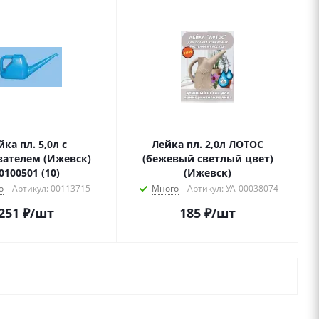
йка пл. 5,0л с
Лейка пл. 2,0л ЛОТОС
вателем (Ижевск)
(бежевый светлый цвет)
0100501 (10)
(Ижевск)
о
Артикул: 00113715
Много
Артикул: УА-00038074
251
₽
/шт
185
₽
/шт