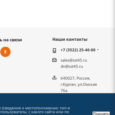
Наши контакты
ь на связи
+7 (3522) 25-40-00
sales@sst45.ru
dn@sst45.ru
640027, Россия,
г.Курган, ул.Омская
76а
х (сведения о местоположении; тип и
пользователь; с какого сайта или по
Принять