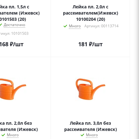
йка пл. 1,5л с
Лейка пл. 2,0л с
вателем (Ижевск)
рассеивателем(Ижевск)
0101503 (20)
10100204 (20)
Достаточно
Много
Артикул: 00113714
тикул: 10101503
168
₽
/шт
181
₽
/шт
а пл. 2,0л без
Лейка пл. 3,0л без
ивателя (Ижевск)
рассеивателя (Ижевск)
Много
Много