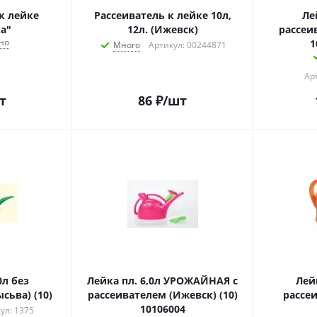
к лейке
Рассеиватель к лейке 10л,
Ле
а"
12л. (Ижевск)
рассеи
но
1
Много
Артикул: 00244871
Ар
т
86
₽
/шт
0л без
Лейка пл. 6,0л УРОЖАЙНАЯ с
Лейк
сьва) (10)
рассеивателем (Ижевск) (10)
рассе
10106004
ул: 1375