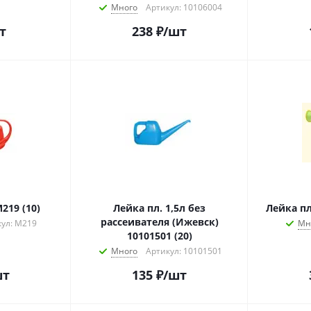
Много
Артикул: 10106004
т
238
₽
/шт
219 (10)
Лейка пл. 1,5л без
Лейка пл
рассеивателя (Ижевск)
ул: М219
Мн
10101501 (20)
Много
Артикул: 10101501
шт
135
₽
/шт