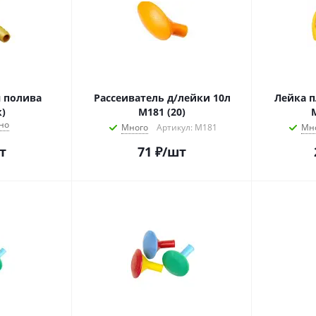
 полива
Рассеиватель д/лейки 10л
Лейка п
)
М181 (20)
М
но
Много
Артикул: М181
Мн
т
71
₽
/шт