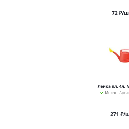
72
₽
/ш
Лейка пл. 4л. М
Много
Артик
271
₽
/