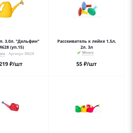
л. 3,0л. "Дельфин"
Рассеиватель к лейке 1,5л,
628 (уп.15)
2л. 3л
Много
ого
Артикул: М628
219
₽
/шт
55
₽
/шт