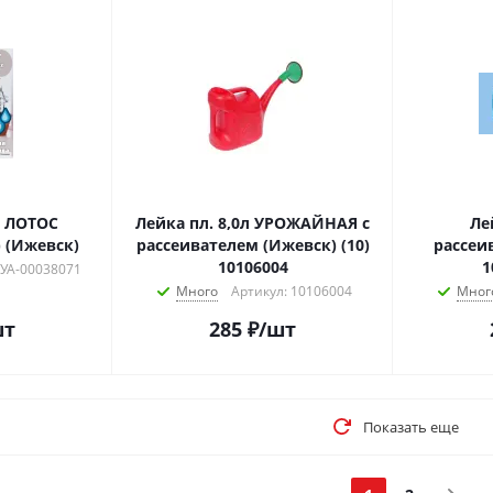
л ЛОТОС
Лейка пл. 8,0л УРОЖАЙНАЯ с
Ле
 (Ижевск)
рассеивателем (Ижевск) (10)
рассеи
10106004
1
 УА-00038071
Много
Артикул: 10106004
Мног
шт
285
₽
/шт
Показать еще