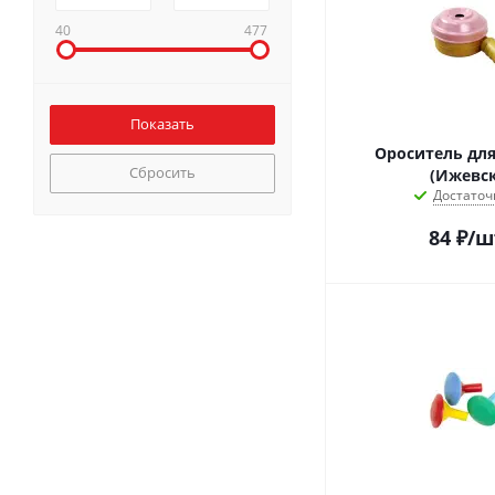
40
477
Ороситель для
Сбросить
(Ижевск
Достаточ
84
₽
/ш