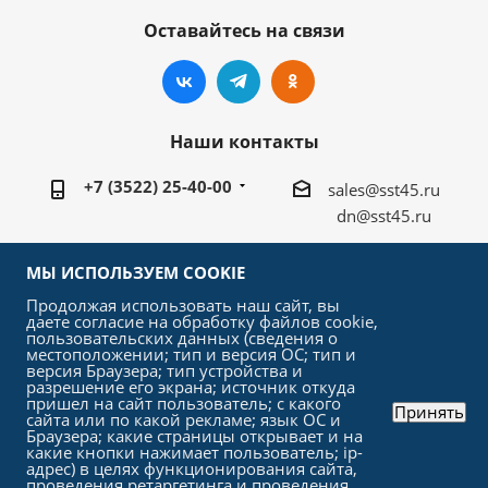
Оставайтесь на связи
Наши контакты
+7 (3522) 25-40-00
sales@sst45.ru
dn@sst45.ru
640027, Россия, г.Курган, ул.Омская 76а
МЫ ИСПОЛЬЗУЕМ COOKIE
Продолжая использовать наш сайт, вы
даете согласие на обработку файлов cookie,
пользовательских данных (сведения о
местоположении; тип и версия ОС; тип и
версия Браузера; тип устройства и
2026 © «СтройСельхозТорг»
разрешение его экрана; источник откуда
пришел на сайт пользователь; с какого
Принять
сайта или по какой рекламе; язык ОС и
Браузера; какие страницы открывает и на
какие кнопки нажимает пользователь; ip-
адрес) в целях функционирования сайта,
проведения ретаргетинга и проведения