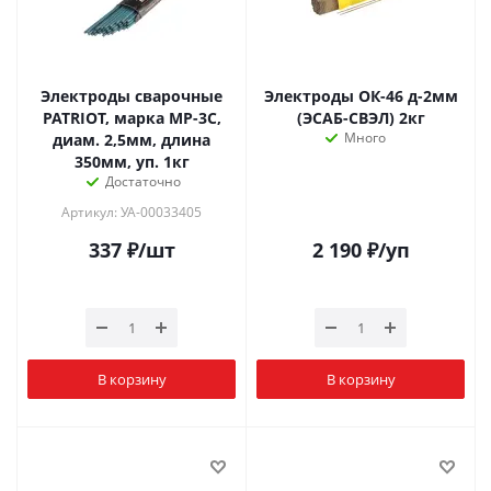
Электроды сварочные
Электроды ОК-46 д-2мм
PATRIOT, марка МР-3С,
(ЭСАБ-СВЭЛ) 2кг
Много
диам. 2,5мм, длина
350мм, уп. 1кг
Достаточно
Артикул: УА-00033405
337
₽
/шт
2 190
₽
/уп
В корзину
В корзину