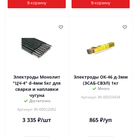
В корзину
В корзину
Электроды Монолит
Электроды ОК-46 д-3мм
"ЦЧ-4" d-4мм 5кг для
(ЭСАБ-СВЭЛ) 1кг
Много
сварки и наплавки
чугуна
Артикул: УА-00033434
Достаточно
Артикул: УА-00022082
3 335
₽
/шт
865
₽
/уп