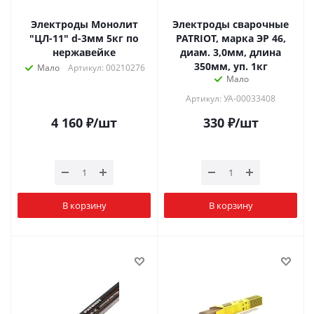
Электроды Монолит
Электроды сварочные
"ЦЛ-11" d-3мм 5кг по
PATRIOT, марка ЭР 46,
нержавейке
диам. 3,0мм, длина
350мм, уп. 1кг
Мало
Артикул: 00210276
Мало
Артикул: УА-00033408
4 160
₽
/шт
330
₽
/шт
В корзину
В корзину