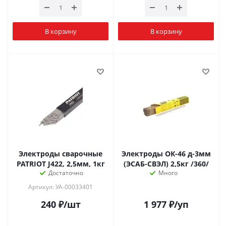
В корзину
В корзину
Электроды сварочные
Электроды ОК-46 д-3мм
PATRIOT J422, 2,5мм, 1кг
(ЭСАБ-СВЭЛ) 2,5кг /360/
Достаточно
Много
Артикул: УА-00033401
240
₽
/шт
1 977
₽
/уп