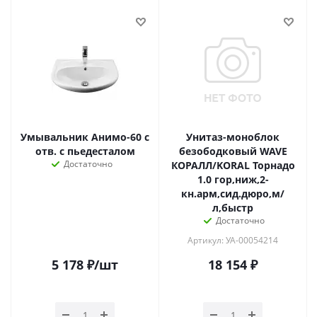
Умывальник Анимо-60 с
Унитаз-моноблок
отв. с пьедесталом
безободковый WAVE
Достаточно
КОРАЛЛ/KORAL Торнадо
1.0 гор,ниж,2-
кн.арм,сид.дюро,м/
л,быстр
Достаточно
Артикул: УА-00054214
5 178
₽
/шт
18 154
₽