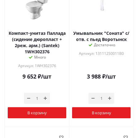
Компакт-унитаз Паллада
Умывальник "Соната" с/
(сидение дюропласт +
отв. с пьед Воротынск
Достаточно
2реж. арм.) (Santek)
1WH302376
Артикул: 131112S0011B0
Много
Артикул: 1WH302376
9 652
₽
/шт
3 988
₽
/шт
В корзину
В корзину