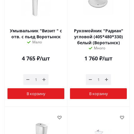
Умывальник "Визит " с
Рукомойник "Радиан"
отв. с пьед Воротынск
угловой (405*480*330)
Мало
белый (Воротынск)
Много
4 765
₽
/шт
1 760
₽
/шт
В корзину
В корзину