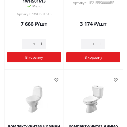
1WH501613
Артикул: 1P2155S0000BF
Мало
Артикул: 1WH501613
7 666
₽
/шт
3 174
₽
/шт
В корзину
В корзину
Компакт-унитаз Римини
Компакт-унитаз Анимо