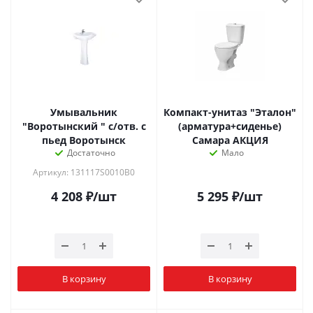
Умывальник
Компакт-унитаз "Эталон"
"Воротынский " с/отв. с
(арматура+сиденье)
пьед Воротынск
Самара АКЦИЯ
Достаточно
Мало
Артикул: 131117S0010B0
4 208
₽
/шт
5 295
₽
/шт
В корзину
В корзину