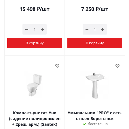
15 498
₽
/шт
7 250
₽
/шт
В корзину
В корзину
Компакт-унитаз Уно
Умывальник "PRO" с отв.
(сидение полипропилен
с пьед Воротынск
Достаточно
+ 2реж. арм.) (Santek)