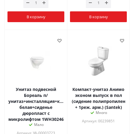
В корзину
В корзину
Унитаз подвесной
Компакт-унитаз Анимо
Бореаль п/
эконом выпуск в пол
унитаз+инсталляция+кнопка
(сидение полипропилен
белая+сиденье
+ 1реж. арм.) (Santek)
Много
дюропласт с
микролифтом 1WH30246
Артикул: 00239851
Мало
Артикул: УА-00003723