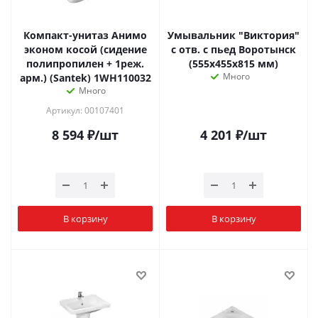
Компакт-унитаз Анимо
Умывальник "Виктория"
эконом косой (сидение
с отв. с пьед Воротынск
полипропилен + 1реж.
(555х455х815 мм)
Много
арм.) (Santek) 1WH110032
Много
Артикул: 00107401
8 594
₽
/шт
4 201
₽
/шт
В корзину
В корзину