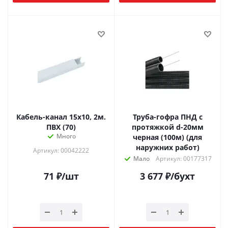
Кабель-канал 15х10, 2м.
Труба-гофра ПНД с
ПВХ (70)
протяжкой d-20мм
Много
черная (100м) (для
наружних работ)
Артикул: 00042222
Мало
Артикул: 00177317
71
₽
/шт
3 677
₽
/бухт