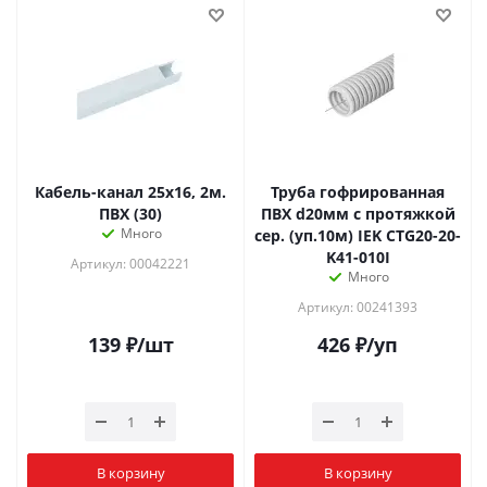
Кабель-канал 25х16, 2м.
Труба гофрированная
ПВХ (30)
ПВХ d20мм с протяжкой
Много
сер. (уп.10м) IEK CTG20-20-
K41-010I
Артикул: 00042221
Много
Артикул: 00241393
139
₽
/шт
426
₽
/уп
В корзину
В корзину