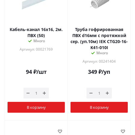
Кабель-канал 16х16, 2м.
Труба гофрированная
ПВХ (50)
ПВХ d16мм с протяжкой
Много
сер. (уп.10м) IEK CTG20-16-
K41-010I
Артикул: 00021769
Много
Артикул: 00241404
94
₽
/шт
349
₽
/уп
В корзину
В корзину