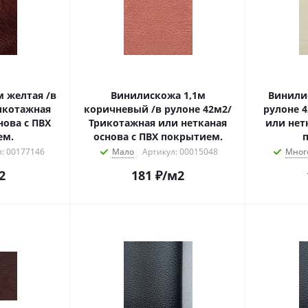
 желтая /в
Винилискожа 1,1м
Винилис
икотажная
коричневый /в рулоне 42м2/
рулоне 4
нова с ПВХ
Трикотажная или нетканая
или нет
ем.
основа с ПВХ покрытием.
: 00177146
Мало
Артикул: 00015048
Мног
2
181
₽
/м2