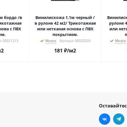
м бордо /в
Винилискожа 1,1м черный /
Винилиск
рикотажная
в рулоне 42 м2/ Трикотажная
рулоне 
нова с ПВХ
или нетканая основа с ПВХ
или нет
ем.
покрытием.
: 00021213
Много
Артикул: 00020324
Много
м2
181
₽
/м2
Оставайтес