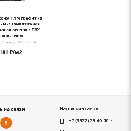
ожа 1,1м графит /в
42м2/ Трикотажная
каная основа с ПВХ
покрытием.
Артикул: УА-00050470
181
₽
/м2
Наши контакты
ь на связи
+7 (3522) 25-40-00