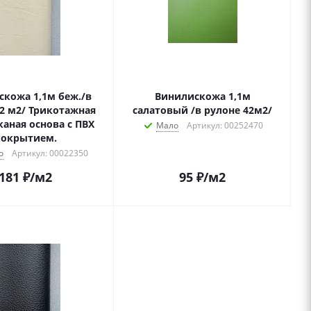
кожа 1,1м беж./в
Винилискожа 1,1м
2 м2/ Трикотажная
салатовый /в рулоне 42м2/
каная основа с ПВХ
Мало
Артикул: 00252470
покрытием.
о
Артикул: 00022350
181
₽
/м2
95
₽
/м2