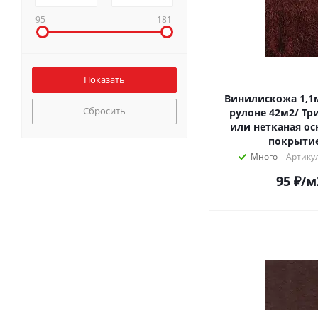
95
181
Винилискожа 1,1м
Сбросить
рулоне 42м2/ Тр
или нетканая ос
покрыти
Много
Артикул
95
₽
/м