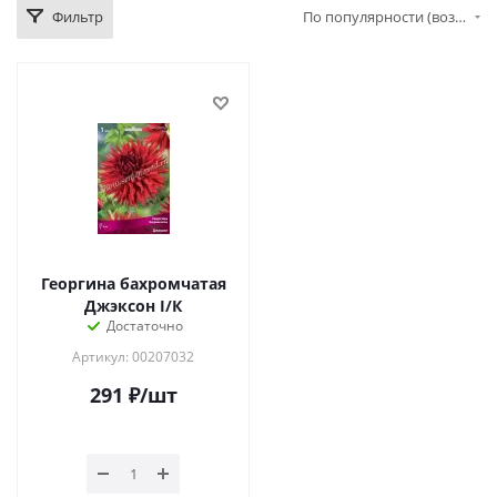
Фильтр
По популярности (возрастание)
Георгина бахромчатая
Джэксон I/К
Достаточно
Артикул: 00207032
291
₽
/шт