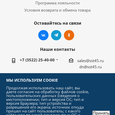
Программа лояльности
Условия возврата и обмена товара
Оставайтесь на связи
Наши контакты
+7 (3522) 25-40-00
sales@sst45.ru
dn@sst45.ru
640027, Россия, г.Курган, ул.Омская 76а
МЫ ИСПОЛЬЗУЕМ COOKIE
Продолжая использовать наш сайт, вы
даете согласие на обработку файлов cookie,
пользовательских данных (сведения о
местоположении; тип и версия ОС; тип и
версия Браузера; тип устройства и
2026 © «СтройСельхозТорг»
разрешение его экрана; источник откуда
пришел на сайт пользователь; с какого
Принять
сайта или по какой рекламе; язык ОС и