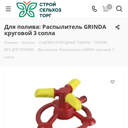
0
Для полива: Распылитель GRINDA
круговой 3 сопла
Главная
-
Каталог
-
САДОВО-ОГОРОДНЫЕ ТОВАРЫ
-
ПОЛИВ
-
ВСЕ ДЛЯ ПОЛИВА
-
Для полива: Распылитель GRINDA круговой 3
сопла