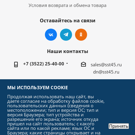
Условия возврата и обмена товара
Оставайтесь на связи
Наши контакты
+7 (3522) 25-40-00
sales@sst45.ru
dn@sst45.ru
640027, Россия, г.Курган, ул.Омская 76а
МЫ ИСПОЛЬЗУЕМ COOKIE
Продолжая использовать наш сайт, вы
даете согласие на обработку файлов cookie,
пользовательских данных (сведения о
местоположении; тип и версия ОС; тип и
версия Браузера; тип устройства и
2026 © «СтройСельхозТорг»
разрешение его экрана; источник откуда
пришел на сайт пользователь; с какого
Принять
сайта или по какой рекламе; язык ОС и
Браузера; какие страницы открывает и на