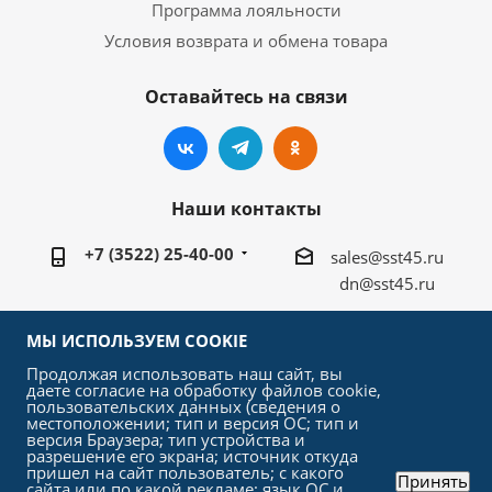
Программа лояльности
Условия возврата и обмена товара
Оставайтесь на связи
Наши контакты
+7 (3522) 25-40-00
sales@sst45.ru
dn@sst45.ru
640027, Россия, г.Курган, ул.Омская 76а
МЫ ИСПОЛЬЗУЕМ COOKIE
Продолжая использовать наш сайт, вы
даете согласие на обработку файлов cookie,
пользовательских данных (сведения о
местоположении; тип и версия ОС; тип и
версия Браузера; тип устройства и
2026 © «СтройСельхозТорг»
разрешение его экрана; источник откуда
пришел на сайт пользователь; с какого
Принять
сайта или по какой рекламе; язык ОС и