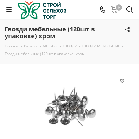
0
Гвозди мебельные (120шт в
упаковке) хром
Главная
-
Каталог
-
МЕТИЗЫ
-
ГВОЗДИ
-
ГВОЗДИ МЕБЕЛЬНЫЕ
-
Гвозди мебельные (120шт в упаковке) хром