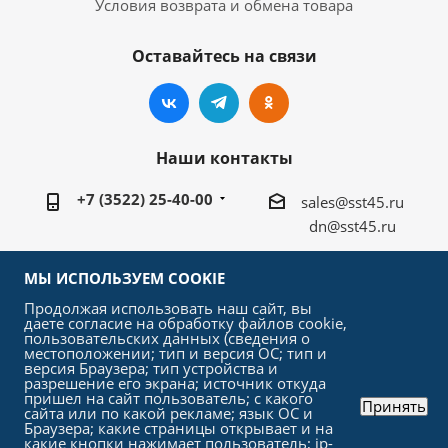
Условия возврата и обмена товара
Оставайтесь на связи
Наши контакты
+7 (3522) 25-40-00
sales@sst45.ru
dn@sst45.ru
640027, Россия, г.Курган, ул.Омская 76а
МЫ ИСПОЛЬЗУЕМ COOKIE
Продолжая использовать наш сайт, вы
даете согласие на обработку файлов cookie,
пользовательских данных (сведения о
местоположении; тип и версия ОС; тип и
версия Браузера; тип устройства и
2026 © «СтройСельхозТорг»
разрешение его экрана; источник откуда
пришел на сайт пользователь; с какого
Принять
сайта или по какой рекламе; язык ОС и
Браузера; какие страницы открывает и на
какие кнопки нажимает пользователь; ip-