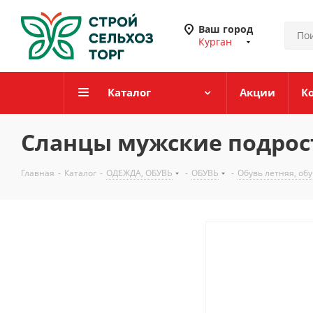
Ваш город
Курган
Каталог
Акции
К
Сланцы мужские подростк
Главная
-
Каталог
-
ОДЕЖДА, ОБУВЬ
-
ОБУВЬ
-
Обувь летняя, об