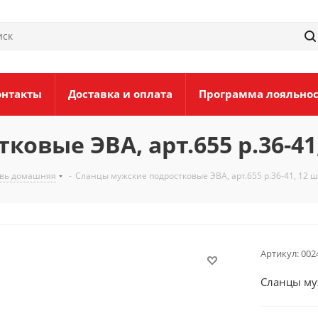
онтакты
Доставка и оплата
Программа лояльно
овые ЭВА, арт.655 р.36-41
увь домашняя
-
Сланцы мужские подростковые ЭВА, арт.655 р.36-41, 12 ш
Артикул:
002
Сланцы муж