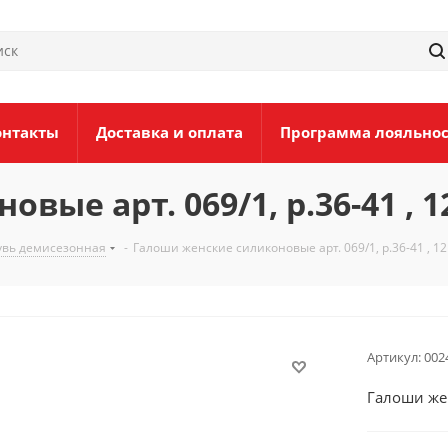
онтакты
Доставка и оплата
Программа лояльно
ые арт. 069/1, р.36-41 , 1
увь демисезонная
-
Галоши женские силиконовые арт. 069/1, р.36-41 , 12
Артикул:
002
Галоши жен