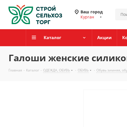
Ваш город
Курган
Каталог
Акции
К
Галоши женские силиконов
Главная
-
Каталог
-
ОДЕЖДА, ОБУВЬ
-
ОБУВЬ
-
Обувь зимняя, об