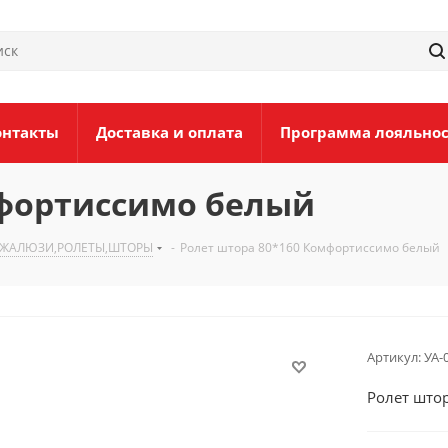
онтакты
Доставка и оплата
Программа лояльно
мфортиссимо белый
ЖАЛЮЗИ,РОЛЕТЫ,ШТОРЫ
-
Ролет штора 80*160 Комфортиссимо белый
Артикул:
УА-
Ролет што