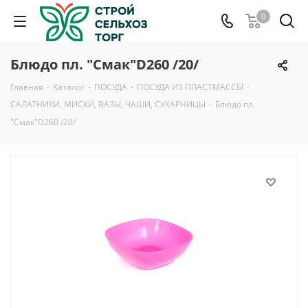
0
Блюдо пл. "Смак"D260 /20/
Главная
-
Каталог
-
ПОСУДА
-
ПОСУДА ИЗ ПЛАСТМАССЫ
-
САЛАТНИКИ, МИСКИ, ВАЗЫ, ЧАШИ, СУХАРНИЦЫ
-
Блюдо пл.
"Смак"D260 /20/