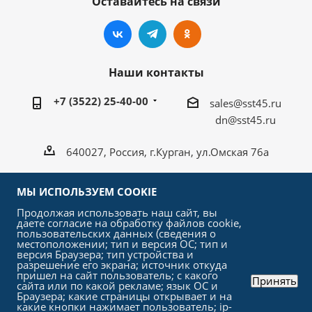
Оставайтесь на связи
Наши контакты
+7 (3522) 25-40-00
sales@sst45.ru
dn@sst45.ru
640027, Россия, г.Курган, ул.Омская 76а
МЫ ИСПОЛЬЗУЕМ COOKIE
Продолжая использовать наш сайт, вы
даете согласие на обработку файлов cookie,
2026 © «СтройСельхозТорг»
пользовательских данных (сведения о
местоположении; тип и версия ОС; тип и
версия Браузера; тип устройства и
Быстро с 1С-Битрикс
разрешение его экрана; источник откуда
пришел на сайт пользователь; с какого
Принять
сайта или по какой рекламе; язык ОС и
Браузера; какие страницы открывает и на
какие кнопки нажимает пользователь; ip-