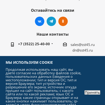
Оставайтесь на связи
Наши контакты
+7 (3522) 25-40-00
sales@sst45.ru
dn@sst45.ru
640027, Россия, г.Курган, ул.Омская 76а
МЫ ИСПОЛЬЗУЕМ COOKIE
Продолжая использовать наш сайт, вы
даете согласие на обработку файлов cookie,
пользовательских данных (сведения о
местоположении; тип и версия ОС; тип и
версия Браузера; тип устройства и
2026 © «СтройСельхозТорг»
разрешение его экрана; источник откуда
пришел на сайт пользователь; с какого
Принять
сайта или по какой рекламе; язык ОС и
Браузера; какие страницы открывает и на
какие кнопки нажимает пользователь; ip-
адрес) в целях функционирования сайта,