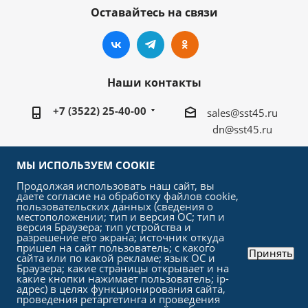
Оставайтесь на связи
Наши контакты
+7 (3522) 25-40-00
sales@sst45.ru
dn@sst45.ru
640027, Россия, г.Курган, ул.Омская 76а
МЫ ИСПОЛЬЗУЕМ COOKIE
Продолжая использовать наш сайт, вы
даете согласие на обработку файлов cookie,
пользовательских данных (сведения о
местоположении; тип и версия ОС; тип и
версия Браузера; тип устройства и
2026 © «СтройСельхозТорг»
разрешение его экрана; источник откуда
пришел на сайт пользователь; с какого
Принять
сайта или по какой рекламе; язык ОС и
Браузера; какие страницы открывает и на
какие кнопки нажимает пользователь; ip-
адрес) в целях функционирования сайта,
проведения ретаргетинга и проведения