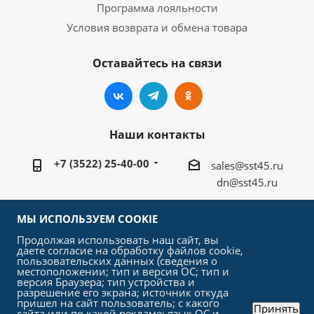
Программа лояльности
Условия возврата и обмена товара
Оставайтесь на связи
Наши контакты
+7 (3522) 25-40-00
sales@sst45.ru
dn@sst45.ru
640027, Россия, г.Курган, ул.Омская 76а
МЫ ИСПОЛЬЗУЕМ COOKIE
Продолжая использовать наш сайт, вы
даете согласие на обработку файлов cookie,
пользовательских данных (сведения о
местоположении; тип и версия ОС; тип и
версия Браузера; тип устройства и
2026 © «СтройСельхозТорг»
разрешение его экрана; источник откуда
пришел на сайт пользователь; с какого
Принять
сайта или по какой рекламе; язык ОС и