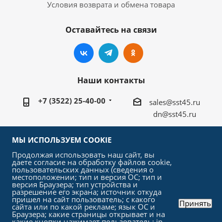
Условия возврата и обмена товара
Оставайтесь на связи
Наши контакты
+7 (3522) 25-40-00
sales@sst45.ru
dn@sst45.ru
640027, Россия, г.Курган, ул.Омская 76а
МЫ ИСПОЛЬЗУЕМ COOKIE
Продолжая использовать наш сайт, вы
даете согласие на обработку файлов cookie,
пользовательских данных (сведения о
местоположении; тип и версия ОС; тип и
версия Браузера; тип устройства и
2026 © «СтройСельхозТорг»
разрешение его экрана; источник откуда
пришел на сайт пользователь; с какого
Принять
сайта или по какой рекламе; язык ОС и
Браузера; какие страницы открывает и на
какие кнопки нажимает пользователь; ip-